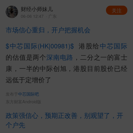
财经小师妹儿
关注
06-06 12:47
· 广东
市场信心重归，开户把握机会
$中芯国际(HK|00981)$
港股给
中芯国际
的估值是两个
深南电路
，二分之一的富士
康，一半的中际创旭，港股目前股价已经
远低于定增价了
发布于
中芯国际吧
东方财富Android版
政策强信心，预期正改善，别观望了，开
个户先