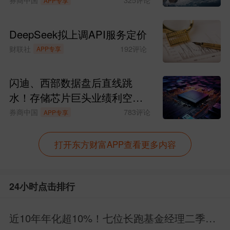
APP专享
DeepSeek拟上调API服务定价
财联社
192
评论
APP专享
闪迪、西部数据盘后直线跳
水！存储芯片巨头业绩利空来
袭
券商中国
783
评论
APP专享
打开东方财富APP查看更多内容
24小时点击排行
近10年年化超10%！七位长跑基金经理二季报