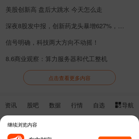
深度解读
美股创新高 盘后大跳水 今天怎么走
深夜8股发中报，创新药龙头暴增627%，
MLCC暴雷，6股增长2股下滑
信号明确，科技两大方向不动摇！
8.6商业观察：算力服务器和代工整机
点击查看更多内容
资讯
股吧
数据
行情
自选
导航
触屏版
电脑版
继续浏览内容
给网站提点意见
下载APP