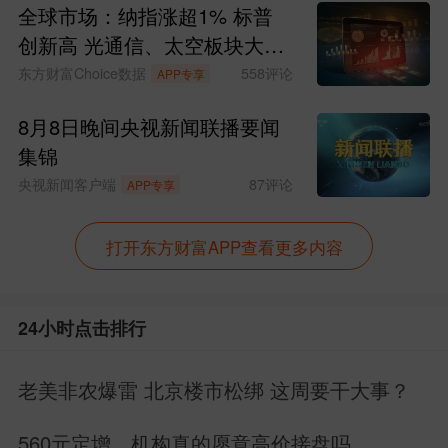
全球市场：纳指涨超1% 标普
创新高 光通信、太空板块大涨
SpaceX涨超15%
东方财富Choice数据
558
评论
APP专享
8月8日晚间央视新闻联播要闻
集锦
央视新闻客户端
87
评论
APP专享
打开东方财富APP查看更多内容
24小时点击排行
老美非农爆雷 北京楼市松绑 这周要干大事？
560元定增，机构真的愿意高价接盘吗