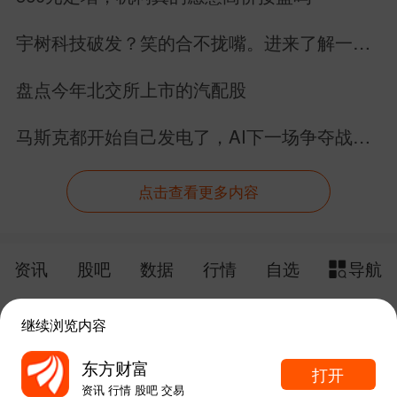
宇树科技破发？笑的合不拢嘴。进来了解一下
具身智能的未来。
盘点今年北交所上市的汽配股
马斯克都开始自己发电了，AI下一场争夺战还
是芯片吗？
点击查看更多内容
资讯
股吧
数据
行情
自选
导航
触屏版
电脑版
继续浏览内容
给网站提点意见
下载APP
东方财富
打开
资讯 行情 股吧 交易