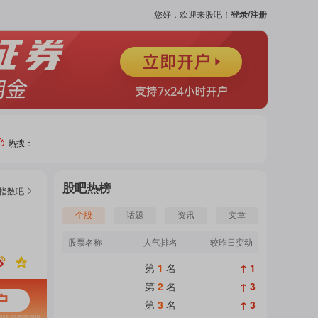
您好，欢迎来股吧！
登录/注册
热搜：
热门
股吧热榜
指数
吧
个股
个股
话题
资讯
文章
股票名称
人气排名
较昨日变动
吧
第
1
名
↑ 1
页
第
2
名
↑ 3
第
3
名
↑ 3