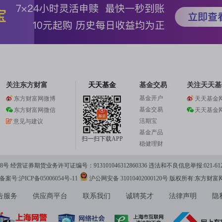
关注东方财富
天天基金
基金交易
关注天天基
基金开户
东方财富网微博
天天基金
基金交易
东方财富网微信
天天基金
活期宝
意见与建议
基金产品
扫一扫下载APP
稳健理财
 经营证券期货业务许可证编号：913101046312860336 违法和不良信息举报:021-612
案号:沪ICP备05006054号-11
沪公网安备 31010402000120号
版权所有:东方财富
告服务
供应商平台
联系我们
诚聘英才
法律声明
隐