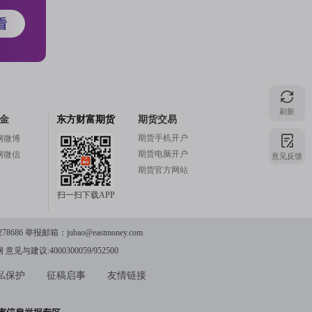
注
的
刷新
金
东方财富期货
期货交易
期货手机开户
网微博
吧
期货电脑开户
意见反馈
网微信
期货官方网站
扫一扫下载APP
更
78686 举报邮箱：
jubao@eastmoney.com
网
意见与建议:4000300059/952500
多
私保护
征稿启事
友情链接