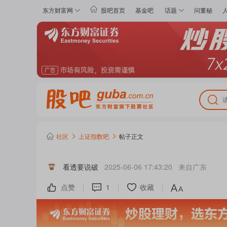
东方财富网
股吧首页
基金吧
话题
问董秘
社区
上证指数
吧
帖子正文
看透要说破
2025-06-06 17:43:20
来自
广东
点赞
1
收藏