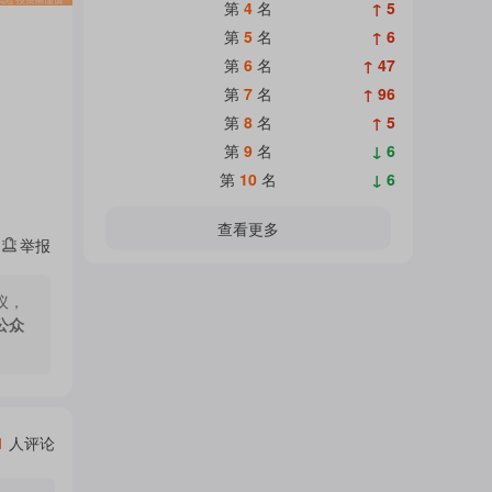
热
第
4
名
↑ 5
面
第
5
名
↑ 6
第
6
名
↑ 47
门
第
7
名
↑ 96
加
第
8
名
↑ 5
第
9
名
↓ 6
主
第
10
名
↓ 6
载
查看更多
举报
题
中...
议，
公众
吧
热
1
人评论