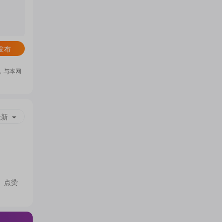
门
发布
概
，与本网
念
最新
吧
我
点赞
关