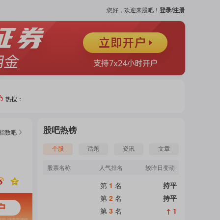
您好，欢迎来股吧！
登录/注册
热搜：
热门
股吧热榜
指数
吧
个股
个股
话题
资讯
文章
股票名称
人气排名
较昨日变动
吧
第
1
名
持平
页
第
2
名
持平
第
3
名
↑ 1