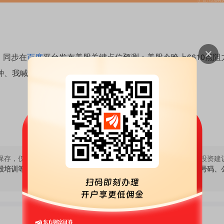
、同步在
百度
平台发布美股关键点位预测：美股今晚上6610点阻
分钟、我喊出A股3918点个人关点、仅供参考。
保存，仅代表作者个人观点，与本网站立场无关，不对您构成任何投资建
股培训等宣传内容，远离非法证券活动。请勿添加发言用户的手机号码、