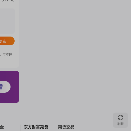
门
概
发布
念
，与本网
吧
我
刷新
关
金
东方财富期货
期货交易