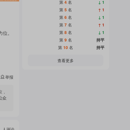
热
第
4
名
↓ 1
面
第
5
名
↑ 1
第
6
名
↓ 1
门
第
7
名
↑ 1
加
第
8
名
↓ 1
力位。
第
9
名
持平
主
第
10
名
持平
载
查看更多
题
中...
举报
吧
议，
公众
热
人评论