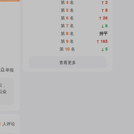
热
第
4
名
↑ 2
面
第
5
名
↑ 8
第
6
名
↑ 26
门
第
7
名
↓ 6
加
第
8
名
持平
第
9
名
↑ 165
主
第
10
名
↓ 5
载
查看更多
举报
题
中...
议，
公众
吧
热
1
人评论