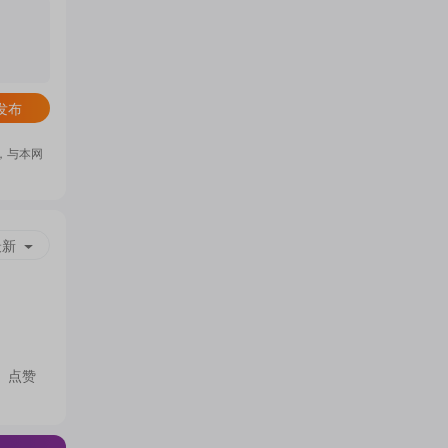
门
概
发布
，与本网
念
最新
吧
我
点赞
关