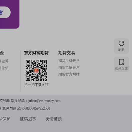
注
的
刷新
金
东方财富期货
期货交易
吧
期货手机开户
网微博
期货电脑开户
意见反馈
网微信
期货官方网站
扫一扫下载APP
更
78686 举报邮箱：
jubao@eastmoney.com
网
意见与建议:4000300059/952500
多
私保护
征稿启事
友情链接