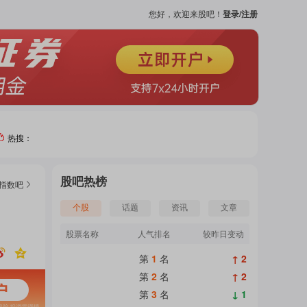
您好，欢迎来股吧！
登录/注册
热搜：
热门
股吧热榜
指数
吧
个股
个股
话题
资讯
文章
股票名称
人气排名
较昨日变动
吧
第
1
名
↑ 2
页
第
2
名
↑ 2
第
3
名
↓ 1