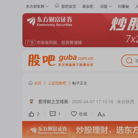
东方财富网
股吧首页
基金吧
话题
问董秘
社区
上证指数
吧
帖子正文
爱理财之艾维斯
2026-04-07 17:10:16
来自
陕西
2
1
收藏