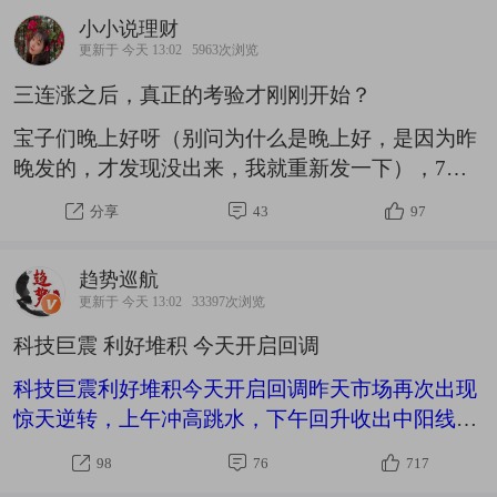
小小说理财
更新于 今天 13:02
5963次浏览
三连涨之后，真正的考验才刚刚开始？
宝子们晚上好呀（别问为什么是晚上好，是因为昨
晚发的，才发现没出来，我就重新发一下），7月
重磅一锤，真的是痛痛痛，但，下半年不止7月，
分享
43
97
也没有只跌不涨的市场，在一个月融资余额降逾
4000亿、创下去年“924”行情以来最大单月下降，
趋势巡航
并成为A股历史上次高单月降幅之后，市场终于还
更新于 今天 13:02
33397次浏览
是回归了理性状态。截止今天，市场A股已经三连
科技巨震 利好堆积 今天开启回调
涨，昨天是CPO顶着压力低开高走+市场7月以来首
次接连大涨2天给到的惊喜，今天是市场在外围情
科技巨震利好堆积今天开启回调昨天市场再次出现
绪弱势背景下走出独立行情给到的惊喜。不过，小
惊天逆转，上午冲高跳水，下午回升收出中阳线，
小还是要提醒一句，尽管这几天的市场整体来说很
好消息是大盘出现了三连阳，坏消息是大盘指数回
98
76
717
健康，
来了，大家的钱没有回来。重点是昨天大盘上涨没