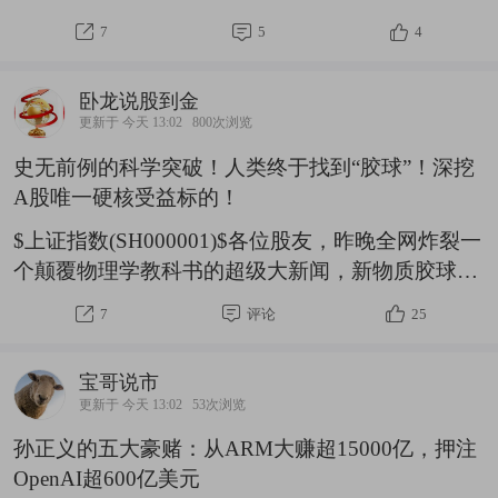
兵”被市场重新定价的过程
报。8月5日，百济神州披露的主要财务数据显示，
7
5
4
2026年上半年公司实现营业总收入222.2亿元，同
比增长26.8%，归母净利润为32.71亿元，同比增长
卧龙说股到金
627.1%，扣非归母净利润为29.18亿元，同比增幅
更新于 今天 13:02
800次浏览
为1017.6%。去除股份支付、折旧及摊销费用等非
史无前例的科学突破！人类终于找到“胶球”！深挖
现金项目影响后，经调整的净利润达58.63亿元，
A股唯一硬核受益标的！
同比增长127.0%。业绩增长超乎预期，百济神州同
步上调了业绩指引，预计全年营业收入由此前的
$上证指数(SH000001)$各位股友，昨晚全网炸裂一
436亿元至452
个颠覆物理学教科书的超级大新闻，新物质胶球来
啦！这可不是足球里面的那个角球。很多人刷到热
7
评论
25
搜看不懂，什么是胶球？跟A股有鸡毛关系？能不
能炒？谁是真龙头？谁是蹭热点？卧龙今天，一次
宝哥说市
性给大家讲透！看懂这篇，你就比90%的散户领先
更新于 今天 13:02
53次浏览
一个身位了！首先，先彻底听懂：什么是【胶
孙正义的五大豪赌：从ARM大赚超15000亿，押注
球】？为什么这个发现是世界级封神级突破？我们
OpenAI超600亿美元
初中物理都学过：物质最小是原子，原子里有原子