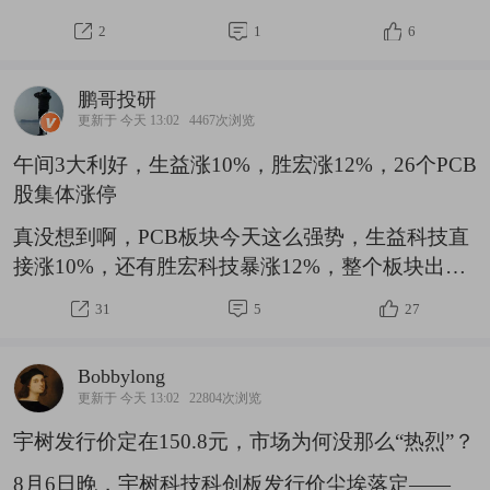
为“港股线控底盘第一股”，海通国际及中银国际为
2
1
6
联席保荐人。$拿森科技(HK|02261)$拿森科技本次
全球发售5759.45万股H股，香港公开发售占10%，
鹏哥投研
国际发售占90%。每股发售价10.42港元，全球发售
更新于 今天 13:02
4467次浏览
净筹约5.33亿港元。香港公开发售获2513.54倍认
午间3大利好，生益涨10%，胜宏涨12%，26个PCB
购，国际发售获2.12倍认购。今日开盘，拿森科技
股集体涨停
(02261.HK)涨62.19%，报16.90港元/股，市值
100.55亿港元。综合|招
真没想到啊，PCB板块今天这么强势，生益科技直
接涨10%，还有胜宏科技暴涨12%，整个板块出现
了26个股票集体涨停的盛况，而这个板块之所以暴
31
5
27
涨，主要有3个利好：一博科技，涨20.00%，主力
流入1.55亿泰金新能，涨20.00%，主力流入2.09亿
Bobbylong
方邦股份，涨20.00%，主力流入1.25亿德福科技，
更新于 今天 13:02
22804次浏览
涨15.57%，主力流入4.22亿吉和昌，涨15.14%，主
宇树发行价定在150.8元，市场为何没那么“热烈”？
力流入0.17亿铜冠铜箔，涨14.61%，主力流入7.34
亿$铜冠铜箔(SZ301217)$中富电路，涨13.57%，主
8月6日晚，宇树科技科创板发行价尘埃落定——