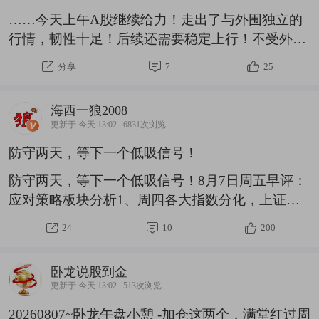
清晰的标尺：高比例的研发费用、领先行业的专利
……今天上午A股继续给力！走出了与外围独立的
储备、以及能将技术转化为市场认可产品的能力。
行情，韧性十足！后续还需要稳定上行！不受外围
有趣的是，
影响，以我为主，才能树立市场信心。上午收盘，
分享
7
25
上证指数成功站上了趋势：这是好现象，随着指数
们一个个站上趋势，就会有右侧的买点，市场情绪
海西一狼2008
也会大幅回升。我是没有多少资金了，当多空比0.6
更新于 今天 13:02
6831次浏览
之下的时候，我左侧抄底，该加的已经加进去了。
防守两天，等下一个低吸信号！
这一次，依然验证，多空比0.6之下的抄底机会依然
非常给力！！且可遇不可求！！一旦遇到，大好机
防守两天，等下一个低吸信号！8月7日周五早评：
会！就看咱们自己的执行力了！现在主要是等指数
应对策略板块分析1、周四各大指数分化，上证收
站上趋势之后，右侧买入，再稍微加点筹码。然后
小阳，其他都是小幅下跌收假阳；成交量萎缩，表
24
10
200
再等最
示这里资金开始分歧；预计20-30日均线及3900整
数关口，需要一个技术小调整过程2、快则周五，
卧龙说股到金
慢则下周一，这个健康的修正就会展开，预计K线
更新于 今天 13:02
513次浏览
会回踩5-10日均线，点位应该是3850点附近，接着
20260807~卧龙午盘小憩 -加仓这两个，满堂红过周
蓄势再上攻，下一个目标是突破30日均线。3、短