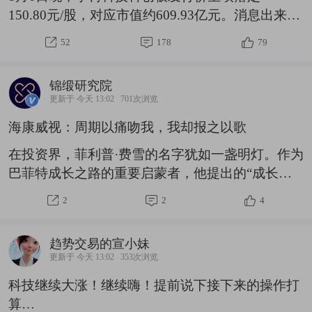
力流入0.83亿威
150.80元/股，对应市值约609.93亿元。消息出来
后，不少股民朋友第一反应是算中签收益，但更值
52
178
79
得观察的是，今天机器人板块走得相当温和，没有
出现预想中的集体狂欢，这到底是为什么？先说说
锦缎研究院
大家最关心的钱袋子问题。中一签（500股）要缴
更新于 今天 13:02
701次浏览
款7.54万元，门槛不低。如果参考过往高溢价新股
海康威视：周期以痛吻我，我却报之以歌
的首日表现，有人测算要是涨300%，一签能赚二
十多万；涨450%的话，三四十万也有可能。但这
在投资界，菲利普·费雪的名字犹如一盏明灯。作为
些都是“如果”——宇树的发行市盈率已经高达219
巴菲特成长之路的重要启蒙者，他提出的“成长股
倍，行业平均才38倍，预期打得这么
投资哲学”至今仍是众多投资者的圣经。费雪在成
2
2
4
名作《怎样选择成长股》中强调，真正的优质企业
必须具备“持续创新的基因”，尤其要看重研发投入
趋势交易的宣小妹
与核心技术壁垒。他坚信，一家公司若能在研发上
更新于 今天 13:02
353次浏览
持续投入，不断突破技术边界，便能像滚雪球般积
科技继续大涨！继续嗨！提前说下接下来的操作打
累竞争优势，最终在市场中脱颖而出。那么，什么
算…
样的企业才算符合费雪的“成长股标准”？他给出了