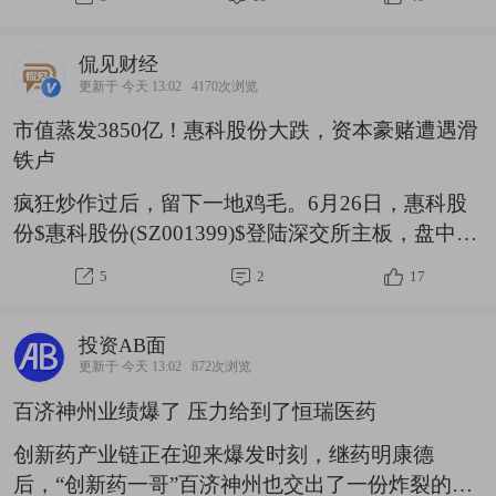
接下
家也不要再问这玩意，我不会说。一定要给一个答
案，统一回复：前途光明。就这样吧。2.宇树科技
侃见财经
IPO发行价150.80元/股，8月10日申购。发行数量
更新于 今天 13:02
4170次浏览
只有4000万股，募资61亿，网上申购代码787836。
市值蒸发3850亿！惠科股份大跌，资本豪赌遭遇滑
DeepSeek、腾讯、中石油、中国电信和南方电网等
铁卢
公司都获宇树科技战略配售，强强合作。中签率肯
定不高，不可能像长鑫那样给每个人送钱，宇树这
疯狂炒作过后，留下一地鸡毛。6月26日，惠科股
点量中签得看运气了。当然
份$惠科股份(SZ001399)$登陆深交所主板，盘中一
度暴涨超650%，股价最高报76元/股，总市值一度
5
2
17
冲破5600亿元，一度碾压行业老大——京东方，问
鼎A股“面板之王”。然而，疯狂炒作的热潮迅速褪
投资AB面
去，在之后的26个交易日内，惠科股份股价遭遇崩
更新于 今天 13:02
872次浏览
盘式下跌。截至8月6日收盘，惠科股份报23.87
百济神州业绩爆了 压力给到了恒瑞医药
元，较上市首日的最高点累计回撤超68%，总市值
缩水超3850亿元。这或许不是一场简单的炒作退
创新药产业链正在迎来爆发时刻，继药明康德
潮，而是一个重资产、高杠杆、强周期的“面板老
后，“创新药一哥”百济神州也交出了一份炸裂的财