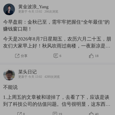
长邱文生曾提出，要夯实可持续增长，实现客户、
黄金波浪_Yang
股东、社会多方共赢。三年过去，这份承诺正在逐
更新于 今天 13:02
266次浏览
步兑现。经营层面，公司营收从上市之初853亿元
今早盘前：金秋已至，需牢牢把握住“全年最佳”的
增长至2025年1714亿元，实现营收翻倍；归母净利
赚钱窗口期！
润由27亿元提升至40.5亿元，增幅50%。过去三年
ROE均值15.71%，处于电子行业前列，盈利质量扎
今天是2026年8月7日星期五，农历六月二十五，朋
实。市值从上市初期53
友们大家早上好！秋风吹雨过南楼，一夜新凉是立
秋！暑气未消，秋意已至。春天如曲，夏天如歌，
分享
6
18
秋天如诗！人生最美是清秋，看漫山红遍，层林尽
染，万类霜天竞自由！经历春的萌发、夏的生长，
菜头日记
硕果累累的金秋时节已经到来！A股市场亦是如
更新于 今天 13:02
4289次浏览
此，今年的“秋冬两季”有望成为“全年最赚钱”的窗
不能说
口期，一波酣畅淋漓的“主升浪大行情”正在悄然酝
酿中！好饭不怕晚，做投资本就是以“时间换空
1.上周五的文章被和谐掉了，去看了下，应该是谈
间”的过程，任何一个“尊重市场和时间”的投资者最
到了科技公司的估值问题。信号很明显，这东西不
终都将获得市场和时间的奖赏！祝每一位股友，在
让说。你们自己玩吧，以后我也不谈这玩意了。大
8
19
40