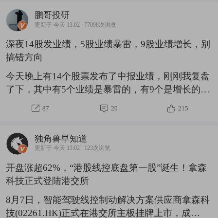
有出现放量，市场连续两天放量普涨以后，第三根
鹏哥投研
阳线没放量、反而缩量，技术上就是量价背离。增
更新于 今天 13:02
77098次浏览
量资金不愿意追涨、获利盘借冲高兑现。说明大盘
深夜14股发业绩，5股业绩暴雷，9股业绩增长，别
还有调整，大盘还有回踩5日线附近。
搞错方向
今天晚上有14个股票发布了中报业绩，刚刚我复盘
了下，其中有5个业绩是暴雷的，有9个是增长的，
大家千万别搞错方向了，具体如下：8月6日晚上发
87
20
215
布业绩，利润增长的公司名单：温州宏丰，收入增
92%到30亿，利润增2522%盈利9235万深城交，收
独角兽早知道
入增50%到6亿，利润增511%盈利3854万综艺股
更新于 今天 13:02
123次浏览
份，收入增55%到3亿，利润增137%盈利4714万ST
开盘涨超62%，“港股线控底盘第一股”诞生！拿森
帕瓦，收入增90%到5亿，利润增128%盈利4506万
科技正式登陆港交所
金徽股份，收入增37%到11亿，利润增62%盈利
4.09亿$金徽股份(SH603132)$路畅科技，
8月7日，智能驾驶线控制动解决方案供应商拿森科
技(02261.HK)正式在港交所主板挂牌上市，成