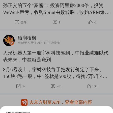
核，原子核由质子、中子组成。而质子中子里面，
孙正义的五个“豪赌”：投资阿里赚2000倍，投资
藏
WeWork巨亏，收购Sprint由败转胜，收购ARM爆赚
15000亿，最大一笔豪赌OpenAI（超600亿美
分享
1
4
元）。一、孙正义的“成名之战”，投资阿里赚超
2000倍孙正义现在的案例很多很多，但第一个让孙
语润梧桐
正义大赚的一定是阿里巴巴。阿里巴巴诞生于互联
更新于 今天 13:02
14078次浏览
网时代，算是现在一堆科技公司的“老前辈”了，腾
人形机器人第一股宇树科技驾到，中报业绩难以代
讯谷歌亚马逊等一堆巨头也都是在这个时代诞生。
表未来，中签就是赚到
2000年左右，孙正义以2000万美元~3000万美元投
资阿里，20多年后获利约720亿美元。一笔投资，
8月6号晚上，宇树科技终于把发行价定了下来。
获利超200
150块8毛一股，中1签就是500股，得掏7万5千4。
消息一出，股民群里炸了锅。有人开始算账，上市
39
201
130
市值600亿左右，要是能涨到3000亿，那1签就能挣
将近30万。更有胆子大的说，70万也不是没可能。
去东方财富APP，查看全部内容
这公司什么来头？简单说，它是A股人形机器人第
一股。从今年3月20号IPO被受理，到6月1号过会，