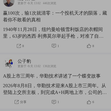
加仓2万$广发创新药ETF联接
更新于 今天 13:02
446次浏览
C(OTCFUND|012738)$。我今天投一次创新药。该
赢100次，输1次就清零：一个投机天才的陨落，藏
基金主要布局创新药龙头企业，CXO含量较高（今
着你不敢看的真相
年CXO表现好于创新药）。近期，CXO龙头药明康
德披露2026年半年报，业绩再创历史新高，并且上
1940年11月28日，纽约曼哈顿雪利饭店的衣帽间
调全年收入预期，这对于创新药是利好的！此外，
里，63岁的杰西·利弗莫尔举起手枪，对准了自己
今年上
的太阳穴。这位华尔街历史上最传奇的投机之王，
8
1
8
曾在1929年股市大崩盘中做空赚得1亿美元——当
时美国联邦政府一年的财政收入也不过40多亿美
公子豹
元。他四次破产，四次东山再起，每一次都比上一
更新于 今天 13:02
136次浏览
次更加辉煌。但最后一次，他没有再起来。遗书上
A股上市三周年，华勤技术讲述了一个蝶变故事
只有一句话：“我的一生是个失败。”每次重读《股
票大作手回忆录》，最让人脊背发凉的，不是他如
2026年8月8日，华勤技术迎来A股上市三周年。从
何精准预判市场、如何在绝境中逆转乾坤，而是一
登陆上交所主板，到完成A+H两地上市，公司的成
个冰冷的事实：一个人可以成功一百次，但只要失
长答卷还是相当扎实的。回望2023年上市之初，华
分享
1
6
败
勤已是全球消费电子ODM头部企业。上市时董事