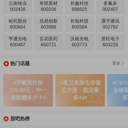
云南锗业
有研新材
长鑫科技
多氟多
002428
600206
688825
002407
哈药股份
兆易创新
长电科技
通宇通讯
600664
603986
600584
002792
亨通光电
百花医药
沃格光电
景旺电子
600487
600721
603773
603228
热门话题
更多
#宇树发行价
#葛卫东加仓存储
#CRO
150.80元，中一
芯片股：坚定看
业链
签能赚多少？#
多AI#
苏
股吧热榜