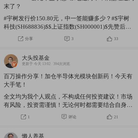
末了？
期关注几个大事情：一是中米之间的博弈，利好国
产替代，自主可控，有定价权的有色稀土板块；二
#宇树发行价150.80元，中一签能赚多少？#$宇树
是外围股市影响，科技的大震荡，对CPU、
科技(SH688836)$$上证指数(SH000001)$先赞后
看，财神来相伴！
今天的盘面很好，代开就
分享
3
33
是机会，拉高就是送鸡腿行情了！低吸高跑，鸡腿
到手了，这个来自于科技板块，也不知是谁家砍下
大头投基金
的。
为什么卧龙每天都有鸡腿卤蛋？因为你
更新于 今天 13:02
394次浏览
不要把你当做M，你要把你当做R。唯一的做法就
百万操作分享！加仓半导体光模块创新药！今天有
是执行命令，买和卖，卖和买，0，1，0，1，0，
大手笔！
1......这是电平代码吧！上过工业电子课程的朋友都
懂吧
全文均为我个人观点，不构成任何投资建议！市场
有风险，投资需谨慎！无论何时都需要结合自身情
况去选择投资！毕竟适合自己的才是正对的！同
1
评论
21
时，投资是以时间换空间，一时的得失并不代表以
后得结果！我坚信市场会越来越好的！操作分享！
懒人养基