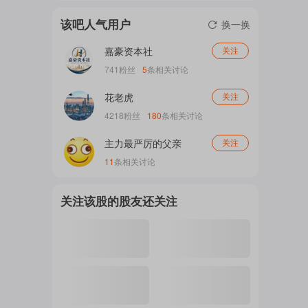
现在又炒下游需求的问题。 真是有人见不
该吧人气用户
换一换
得价格上涨。
注
嘉豪资本社
关注
741
粉丝
5
条相关讨论
的
花老虎
关注
4218
粉丝
180
条相关讨论
吧
主力最严厉的父亲
关注
11
条相关讨论
关注该股的股友还关注
更
多