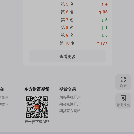
第
5
名
↑ 4
第
6
名
↑ 96
第
7
名
↓ 5
第
8
名
↓ 1
第
9
名
↓ 5
第
10
名
↑ 177
查看更多
刷新
金
东方财富期货
期货交易
期货手机开户
网微博
期货电脑开户
意见反馈
网微信
期货官方网站
扫一扫下载APP