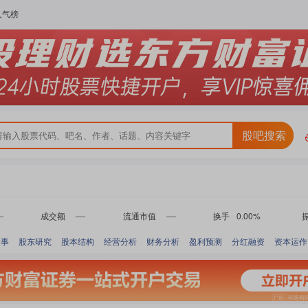
人气榜
股吧搜索
成交额
流通市值
换手
0.00%
-
-
-
大事
股东研究
股本结构
经营分析
财务分析
盈利预测
分红融资
资本运作