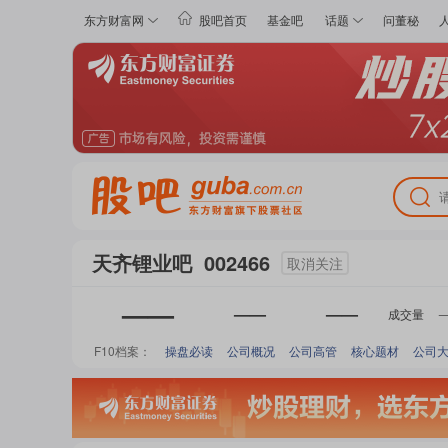
东方财富网
股吧首页
基金吧
话题
问董秘
天齐锂业
吧
002466
取消关注
——
——
——
成交量
F10档案：
操盘必读
公司概况
公司高管
核心题材
公司