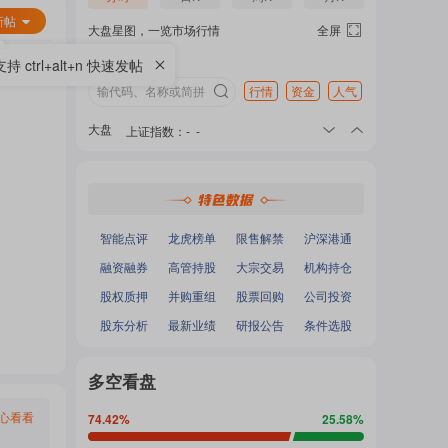
热
面
新帖
大盘星图，一览市场行情
全屏
支持 ctrl+alt+n 快速发帖
门
行情
资金
人气
加
大盘
上证指数
：
-
-
深证成指
：
-
-
主
沪深300
：
-
-
载
中小100
：
-
-
创业板指
：
-
-
题
智能点评
龙虎榜单
限售解禁
沪深港通
中...
融资融券
高管持股
大宗交易
机构持仓
股权质押
并购重组
股票回购
公司投资
吧
股东分析
最新业绩
研报公告
条件选股
多空看盘
热
心看看
74.42
%
25.58
%