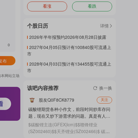
看涨
看跌
门
个股日历
详情
概
2026年半年报预约2026年08月28日披露
0
2027年04月05日预计有100840股可流通上
市
念
发布
2028年04月03日预计有134455股可流通上
市
与本网站立场
吧
该吧内容推荐
换一换
股友Q0F8CK8779
关注
我
碳酸锂期货各种小作文，前段时间炒库存问
题，现在又炒下游需求的问题。真是有人见
不得
$碳酸锂主连(GFEX|lcm)$$赣锋锂业
关
(SZ002460)$$天齐锂业(SZ002466)$ 碳酸
锂期货各种小作文，前段时间炒库存问题，