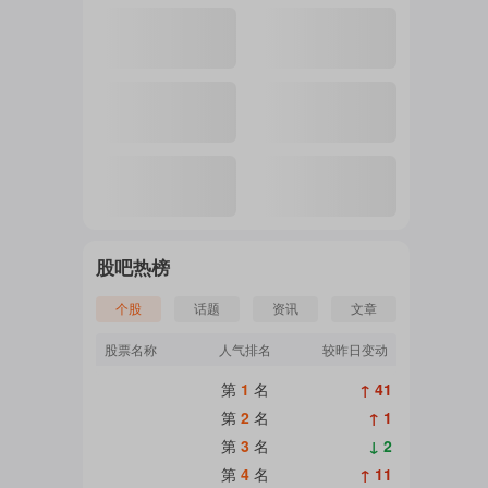
股吧热榜
个股
话题
资讯
文章
股票名称
人气排名
较昨日变动
第
1
名
↑ 41
第
2
名
↑ 1
第
3
名
↓ 2
第
4
名
↑ 11