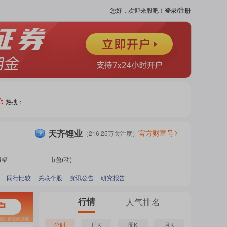
您好，欢迎来股吧！
登录/注册
热搜：
热门
天齐锂业
官方财富号
（
216.25万
关注度）
个股
振幅
市盈(动)
-
-
同行比较
关联个股
资讯公告
研究报告
吧
页
行情
人气排名
分时
日K
周K
月K