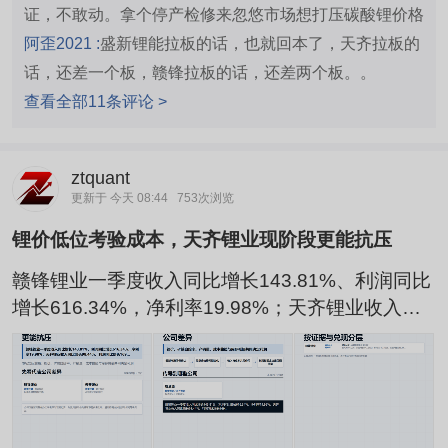
证，不敢动。拿个停产检修来忽悠市场想打压碳酸锂价格
阿歪2021 :
盛新锂能拉板的话，也就回本了，天齐拉板的
话，还差一个板，赣锋拉板的话，还差两个板。。
查看全部11条评论 >
ztquant
更新于 今天 08:44
753次浏览
锂价低位考验成本，天齐锂业现阶段更能抗压
赣锋锂业一季度收入同比增长143.81%、利润同比
增长616.34%，净利率19.98%；天齐锂业收入同
比增长98.44%、利润同比增长1699.12%，净利率
36.58%，当前天齐锂业盈利转化更强。锂资源方
向延续强势，但公司是否真正受益，不能停在涨幅
和概念标签，还要回到收入、利润率、负债与现金
回收。 从触发因素看，2026-08-07收盘前东方财