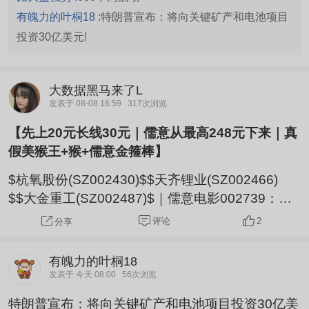
有魄力的叶桐18 :
特朗普宣布：将向关键矿产和电池项目
投资30亿美元!
大数据黑马来了L
发表于 08-08 16:59
317次浏览
【先上20元长线30元｜儒意从最高248元下来｜真
假美猴王+猴+儒意金箍棒】
$杭氧股份(SZ002430)$$天齐锂业(SZ002466)
$$大金重工(SZ002487)$｜儒意电影002739：猴
生肖龙头+低价+AI玩具+IP+影游联动+回购+腾讯
评论
2
分享
+华为等大题材
有魄力的叶桐18
发表于 今天 08:00
56次浏览
特朗普宣布：将向关键矿产和电池项目投资30亿美