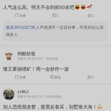
人气这么高。明天不会到前50名吧
分享
1
1
股友307o1I2736:
人声鼎沸不一定是好事，毕竟挂在山顶
很多人
阿酷炒股
发表于 08-08 23:07
55次浏览
懂王要搞锂矿！周一会炒作一波
分享
评论
7
LHKJ
更新于 08-08 22:11
6393次浏览
别人恐慌我贪婪，股票反着买，别墅靠大海！