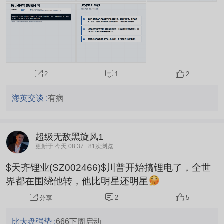
富公司财务数据仍显示，赣锋锂业与天齐锂业在收
入增速...
1
2
2
海英交谈 :
有病
超级无敌黑旋风1
更新于 今天 08:37
81次浏览
$天齐锂业(SZ002466)$川普开始搞锂电了，全世
界都在围绕他转，他比明星还明星
2
5
分享
比大盘强势 :
666下周启动