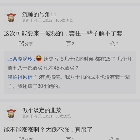
技的接力棒！！大家买创新药必挣。。比如昭衍新
药，药明康德，凯莱英等等！！即使这里亏损的那
沉睡的号角11
边买都连本带利可以回！不要跟趋势作对，医药就
更新于 今天 13:12
106次浏览
是白月光！在这里只会越套越深，浪费行情，到时
这次可能要来一波狠的，套住一辈子解不了套
候别拍断大腿错过行情！！！
2
2
分享
上条漩涡玲 :
历史亏损几十亿的时候 都有25了 几个月
前七八十都敢买 现在45不敢买？
淡泊得风信子 :
有点搞笑。我八十几的成本也没有套一辈
子。我还赚了30个跑的。
做个淡定的韭菜
更新于 今天 13:11
30次浏览
能不能涨涨啊？大跌不涨，真服了
1
赞