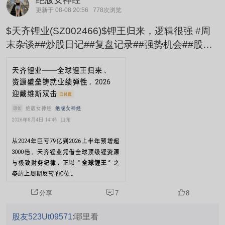
绝版女神经
更新于 08-08 20:56
778次浏览
$天齐锂业(SZ002466)$锂王归来，逻辑很强 #周
末杂谈##炒股日记##复盘记录##强势机会##股市
怎么看#
分享
7
8
股友523Ut09571:
哪里看