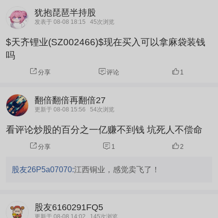
司提供4亿美元有条件贷款；以及向磁体开发商尼伦磁铁
犹抱琵琶半持股
公司提供1.5亿美元有条件贷款等。
发表于 08-08 18:15
45次浏览
$天齐锂业(SZ002466)$现在买入可以拿麻袋装钱
吗
分享
评论
1
翻倍翻倍再翻倍27
更新于 08-08 15:56
54次浏览
看评论炒股的百分之一亿赚不到钱 坑死人不偿命
分享
1
2
股友26P5a07070:
江西铜业，感觉卖飞了！
股友6160291FQ5
更新于 08-08 14:02
145次浏览