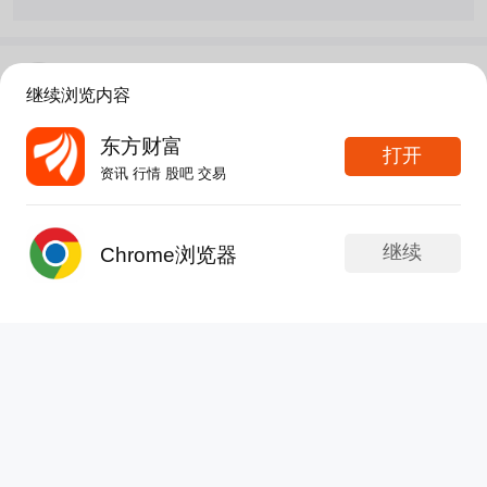
Sunlight
继续浏览内容
更新于 08-08 08:25
279次浏览
$天齐锂业(SZ002466)$老美也重视电池了，天齐
东方财富
打开
锂业的锂重要了
资讯 行情 股吧 交易
继续
Chrome浏览器
发帖
APP内打开
分享
1
6