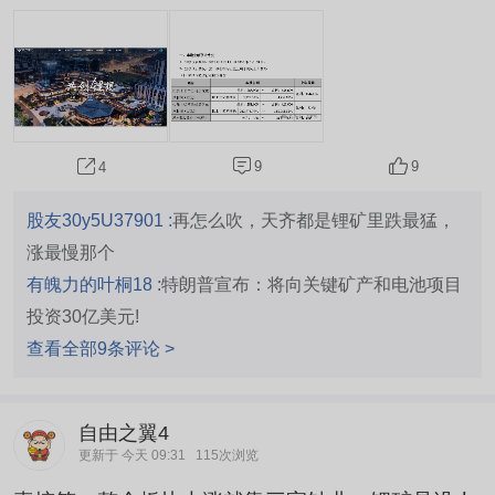
坐标，勾勒出天齐锂业的全球版图。它不造电池，
不生产电动车，只做产业最上游的"白色石油"开采
和加工。 全球每五吨锂精矿，就有一吨来自它的格
林布什矿；而它持有全球最大盐湖提锂企业智利S
QM约22%的股权。天齐是中国锂行业里唯一一家
同时拥有全球顶级硬岩锂矿和盐湖资源的公司。 2
9
9
4
026年7月14日，天齐锂业的一纸业绩预...
股友30y5U37901 :
再怎么吹，天齐都是锂矿里跌最猛，
涨最慢那个
有魄力的叶桐18 :
特朗普宣布：将向关键矿产和电池项目
投资30亿美元!
查看全部9条评论 >
自由之翼4
更新于 今天 09:31
115次浏览