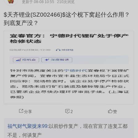
更新于 08-08 10:55
210次浏览
$天齐锂业(SZ002466)$这个枧下窝起什么作用？
到底复产没？
分享
2
赞
福气财气聚拢来99:
以前炒作复产，现在官宣了连复工都
不是，何谈复产