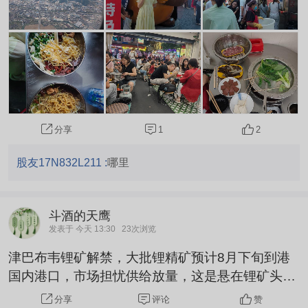
很呛人。进到民生路，人更多，路更堵，烧烤、油
炸的摊子更密，味道更熏得我鼻子受不了。没办
法，谁叫民生路是贵阳最有名气的美食街呢。 真佩
服贵...
1
2
分享
股友17N832L211 :
哪里
斗酒的天鹰
发表于 今天 13:30
23次浏览
津巴布韦锂矿解禁，大批锂精矿预计8月下旬到港
国内港口，市场担忧供给放量，这是悬在锂矿头上
的最大利空！现在主流就是创新药，创新药就是科
评论
赞
分享