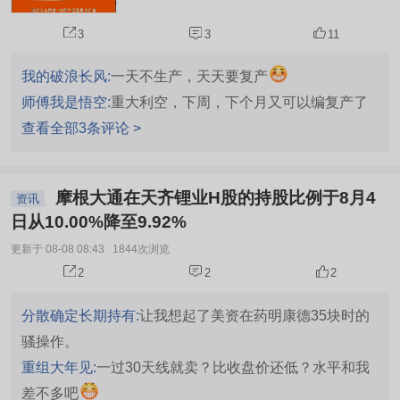
3
3
11
我的破浪长风:
一天不生产，天天要复产
师傅我是悟空:
重大利空，下周，下个月又可以编复产了
查看全部3条评论 >
摩根大通在天齐锂业H股的持股比例于8月4
资讯
日从10.00%降至9.92%
更新于 08-08 08:43
1844次浏览
2
2
2
分散确定长期持有:
让我想起了美资在药明康德35块时的
骚操作。
重组大年见:
一过30天线就卖？比收盘价还低？水平和我
差不多吧