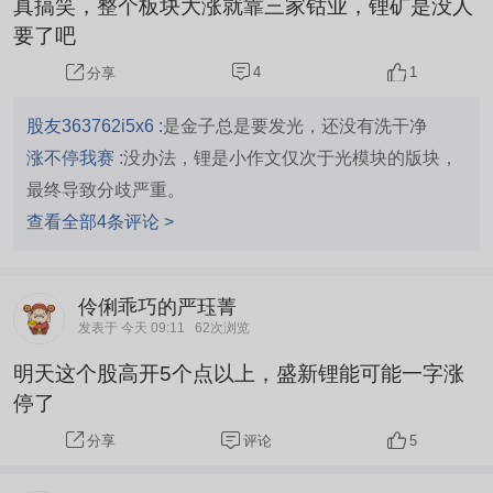
真搞笑，整个板块大涨就靠三家钴业，锂矿是没人
要了吧
4
1
分享
股友363762i5x6 :
是金子总是要发光，还没有洗干净
涨不停我赛 :
没办法，锂是小作文仅次于光模块的版块，
最终导致分歧严重。
查看全部4条评论 >
伶俐乖巧的严珏菁
发表于 今天 09:11
62次浏览
明天这个股高开5个点以上，盛新锂能可能一字涨
停了
评论
5
分享