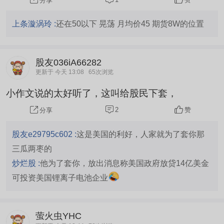
分享
上条漩涡玲 :
还在50以下 晃荡 月均价45 期货8W的位置
股友036iA66282
更新于 今天 13:08
65次浏览
小作文说的太好听了，这叫给股民下套，
2
赞
分享
股友e29795c602 :
这是美国的利好，人家就为了套你那
三瓜两枣的
炒烂股 :
他为了套你，放出消息称美国政府放贷14亿美金
可投资美国锂离子电池企业
萤火虫YHC