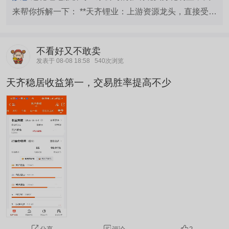
对冲成本波动、修复利润；而没有成本优势、靠低
来帮你拆解一下： **天齐锂业：上游资源龙头，直接受益
价存活的中小厂，会加速被市场淘汰。 总结一句
于涨价** 作为锂资源龙头，天齐锂业锂精矿毛利率高达
话：锂电行业告别低价内卷，正式进入优质优价的
**52.88%**，处于产业链最上游。2026年上半年净利润
不看好又不敢卖
分化时代。 分析对$龙蟠科技(HK|02465)$...
预增**33-49倍**，主要受益于锂产品售价上涨及联营公
发表于 08-08 18:58
540次浏览
司SQM投资收益大增。机构认为碳酸锂供需"紧平衡"将持
天齐稳居收益第一，交易胜率提高不少
续，公司作为资源端企业，涨价对其是**重大利好**。 **
龙蟠科技：正极材料龙头，量价齐升但短期承压** 龙蟠科
技主营磷酸铁锂正极材料，收入占比**77%**，但毛利率
仅**9.24%**，成本端压力较大。不过公司高端产能（第
四代材料）优先保障，上半年已**由亏转盈**。近期磷酸
铁锂加工费上调2000元/吨，8月锂电排产环比增长
7.4%，公司有望受益于量价齐升。但下游电池企业消费
税征收可能增加涨价谈判难度。 **多氟多：电解液材料
+半导体双轮驱动，弹性最大** 多氟多新能源材料（六氟
磷酸锂）毛利率**21.74%**，2026年上半年净利润预增