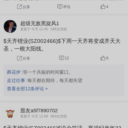
据，但后面五月六月都在入库但价格一直下跌；反
评论
4
分享
思过后认为当前的库...
超级无敌黑旋风1
更新于 今天 11:45
286次浏览
$天齐锂业(SZ002466)$下周一天齐将变成齐天大
圣，一根大阳线。
12
8
分享
葬花伊 :
等一个共振的时间窗口。
走过往事 :
每天都在期待，每天都失望
查看全部12条评论 >
股友a5f7890702
更新于 今天 11:08
663次浏览