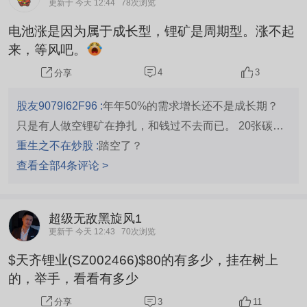
更新于 今天 12:44
78次浏览
电池涨是因为属于成长型，锂矿是周期型。涨不起
来，等风吧。
4
3
分享
股友9079I62F96 :
年年50%的需求增长还不是成长期？
只是有人做空锂矿在挣扎，和钱过不去而已。 20张碳酸
锂多单，早就把5万股港股天齐的成本都拿回来了。
重生之不在炒股 :
踏空了？
查看全部4条评论 >
超级无敌黑旋风1
更新于 今天 12:43
70次浏览
$天齐锂业(SZ002466)$80的有多少，挂在树上
的，举手，看看有多少
3
11
分享