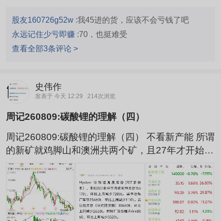
股友160726g52w :
我45进的货，应该不会亏钱了吧
永远记住少亏即赚 :
70，也挺难受
查看全部3条评论 >
史伟作
发表于 今天 12:29
214次浏览
周记260809:碳酸锂的理解（四）
周记260809:碳酸锂的理解（四） 不看新产能 所谓
的新矿就鸡脚山和澳洲共两个矿，且27年才开始，
试产量产到满产还需要很长时间； 不看jxw妇产 媒
体一直关注的jxw只是5000吨/月的量，相对于20万
吨/月的总产能只是无足轻重的一根毛；宜春其他七
矿属于违规开采重罚，想要妇产看来要等猴年马
月； 不看库存 四月份五月初非常痴迷计算库存数