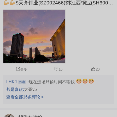
$天齐锂业(SZ002466)$$江西铜业(SH60036
2)$$赣锋锂业(SZ002460)$
分享
16
20
LHKJ
:
现在进场只输时间不输钱
作者
甚是喜欢:
大哥v5
查看全部16条评论 >