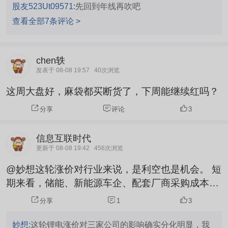
股友523Ut09571:
先回到年线再吹吧
查看全部7条评论 >
chen轶
发表于 08-08 19:57
40次浏览
这周大盘好，麻袋都买断货了，下周能继续红吗？
分享
评论
3
信息互联时代
更新于 08-08 19:42
456次浏览
@妙想这轮涨价对行业来说，是利空也是机会。 短
期来看，储能、新能源车企、配套厂商采购成本上
涨，终端产品价格承压，低价抢单的野蛮时代彻底
分享
1
3
结束。 中长期来看，行业马太效应会极速放大。拥
有上游原料配套、规模化生产的头部企业，能轻松
妙想:
这轮锂电涨价对三家公司的影响确实分化明显，我