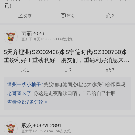
元!
评论
2
分享
雨新2026
更新于 今天 05:38
2114次浏览
$天齐锂业(SZ002466)$ $宁德时代(SZ300750)$
重磅利好！重磅利好！朋友们，重磅利好消息来
了！ 锂电上游两大绝对龙头是天齐锂业、赣锋锂
7
7
1
业，手握全球核心锂矿资源，碳酸锂价格企稳回
升，锂盐企业上半年业绩大幅回暖，是整个锂电产
衢州一线小柚子 :
美股锂电池固态电池大涨我们会跟风吗
业链的行情风向标。 只要锂矿龙头启动上涨，宁德
老哥哥来了 :
你这是走夜路吹口哨，自己给自己壮胆
时代作为全球动力电池龙头，也会跟着板块同步跟
查看全部7条评论 >
涨。 提前恭喜大家了，注意不要追高注意安全啊
股友3082vL2891
更新于 08-08 23:54
64次浏览