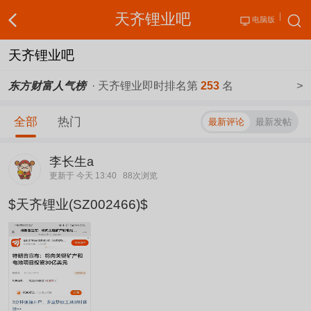
天齐锂业吧
电脑版
天齐锂业吧
东方财富人气榜
· 天齐锂业即时排名第
253
名
>
全部
热门
最新评论
最新发帖
李长生a
更新于 今天 13:40
88次浏览
$天齐锂业(SZ002466)$