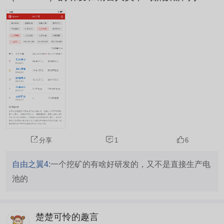
新锂能（002240）。 其余公司如盐湖股份（0007
92）、西藏矿业（000762）薪酬排名相对靠后。
薪酬水平只反映人力投入强度，并不代表公司基本
面或投资价值，你怎么看？ #天齐锂业Q1净利暴增
超15倍，如何解读？#
分享
1
6
自由之翼4:
一个挖矿的有啥好研发的，又不是直接生产电
池的
楚楚可怜的趣言