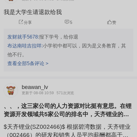
我是大学生请退款给我
分享
5
赞
发财就手5678:
报下学号，给你退
布达南哇吉拉咩:
小学初中都可以，因为是义务教育，其
他不行。
查看全部5条评论 >
beawan_lv
更新于 08-08 10:59
571次浏览
、、，这三家公司的人力资源对比挺有意思。在锂
资源开发领域共5家公司的排名中，天齐锂业的薪
酬水平明显更突出。
$天齐锂业(SZ002466)$ 根据碧湾数据，天齐锂业
（002466）的研发和销售人员平均薪酬都高于盛