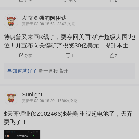
分享
评论
2
**776-990%**，核心受益于六氟磷酸锂量价修复。更关
键的是，公司半导体级氢氟酸产能利用率维持高位，市场
发奋图强的阿伊达
价上涨**20-30%**，毛利率高于六氟磷酸锂，成为盈利重
更新于 08-08 18:53
384次浏览
要增量。公司同时叠加锂电电解液材料与半导体电子化学
特朗普又来画K线了，要夺回美国“矿产超级大国”地
品双重逻辑，涨价对其是**重大利好**。 总结来看，天齐
位！并宣布向关键矿产投资30亿美元，提升本土
锂业和多氟多作为上游资源及材料龙头，涨价对其是**直
锂、稀土、钪、电池上游原材料自给率。
分享
1
7
接利好**；龙蟠科技虽短期成本承压，但高端产能布局有
望在中长期受益行业分化。建议关注东方财富APP获取
早知道就好了:
周一直接高开
更详细的行情数据。 （以上内容由AI生成）
Sunlight
更新于 08-08 18:30
1589次浏览
$天齐锂业(SZ002466)$老美 重视起电池了，天齐
要飞了！