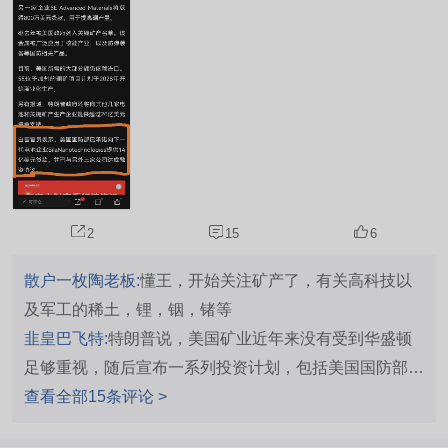
2
15
6
散户一枚陶老板:
懂王，开始关注矿产了，有关高科技以
及军工的稀土，锂，铟，锗等
韭皇巴飞特:
特朗普说，美国矿业近年来没有受到华盛顿
足够重视，随后宣布一系列投资计划，包括美国国防部战
略资本办公室向锂离子电池零部件制造商西拉纳米技术公
查看全部15条评论 >
司提供14亿美元有条件贷款；向钪矿商日昇能源金属公