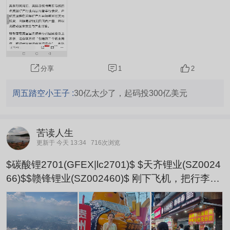
1
2
分享
周五踏空小王子 :
30亿太少了，起码投300亿美元
苦读人生
更新于 今天 13:34
716次浏览
$碳酸锂2701(GFEX|lc2701)$ $天齐锂业(SZ0024
66)$$赣锋锂业(SZ002460)$ 刚下飞机，把行李放
在酒店，就迫不及待徒步去民生路逛吃。本来是要
坐车的，可是下班高峰期，路都堵死了，所以从酒
店一路走过去，大约两公里。 沿途全是烧烤，烟味