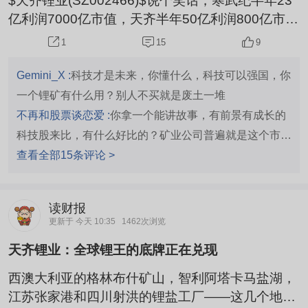
$天齐锂业(SZ002466)$说个笑话，寒武纪半年23
亿利润7000亿市值，天齐半年50亿利润800亿市
值。
15
9
1
Gemini_X :
科技才是未来，你懂什么，科技可以强国，你
一个锂矿有什么用？别人不买就是废土一堆
不再和股票谈恋爱 :
你拿一个能讲故事，有前景有成长的
科技股来比，有什么好比的？矿业公司普遍就是这个市盈
率啊
查看全部15条评论 >
读财报
更新于 今天 10:35
1462次浏览
天齐锂业：全球锂王的底牌正在兑现
西澳大利亚的格林布什矿山，智利阿塔卡马盐湖，
江苏张家港和四川射洪的锂盐工厂——这几个地理