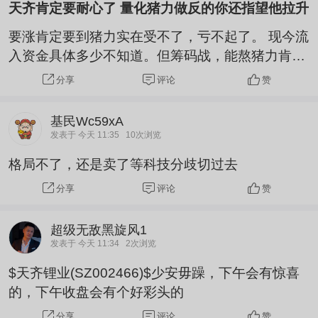
天齐肯定要耐心了 量化猪力做反的你还指望他拉升
要涨肯定要到猪力实在受不了，亏不起了。 现今流
入资金具体多少不知道。但筹码战，能熬猪力肯定
熬着。 否则上去，问题就大了。 今年碳酸锂能80
评论
赞
分享
亿亏1000亿。 空头多能熬，你不知道吗？难道碳
酸锂空头不知道上去就是死了，当然会抱着侥幸心
基民Wc59xA
理压盘。
发表于 今天 11:35
10次浏览
格局不了，还是卖了等科技分歧切过去
评论
赞
分享
超级无敌黑旋风1
发表于 今天 11:34
2次浏览
$天齐锂业(SZ002466)$少安毋躁，下午会有惊喜
的，下午收盘会有个好彩头的
评论
赞
分享