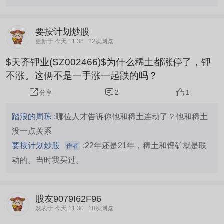
要按计划炒股
更新于 今天 11:38
22次浏览
$天齐锂业(SZ002466)$为什么稀土都涨停了，锂
不涨。这俩不是一手涨一起跌的吗？
2
1
分享
踏浪的周琼 :
哪位人才告诉你他和稀土连动了？他和稀土
没一点关系
要按计划炒股
:
22年还是21年，稀土和锂矿就是联
作者
动的。当时我买过。
股友9079I62F96
发表于 今天 11:30
18次浏览