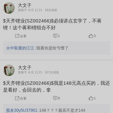
大文子
更新于 今天 11:21
18次浏览
$天齐锂业(SZ002466)$必须讲点玄学了，不蒋
锂！这个蒋和锂组合不好
1
3
分享
火中取栗的江江 :
我看你是给亏懵了
大文子
更新于 今天 11:21
107次浏览
$天齐锂业(SZ002466)$我是148元高点买的，我还
是看好，会回去的，拿
9
1
分享
股友30y5U37901 :
148？？？最高不是才144