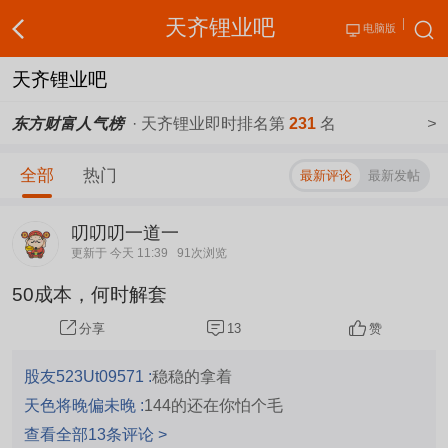
天齐锂业吧
电脑版
天齐锂业吧
东方财富人气榜
· 天齐锂业即时排名第
231
名
>
全部
热门
最新评论
最新发帖
叨叨叨一道一
更新于 今天 11:39
91次浏览
50成本，何时解套
13
赞
分享
股友523Ut09571 :
稳稳的拿着
天色将晚偏未晚 :
144的还在你怕个毛
查看全部13条评论 >