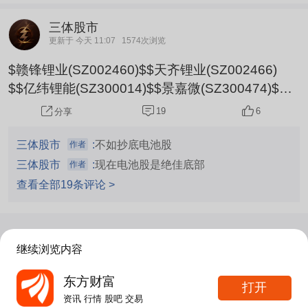
三体股市
更新于 今天 11:07
1574次浏览
$赣锋锂业(SZ002460)$$天齐锂业(SZ002466)
$$亿纬锂能(SZ300014)$$景嘉微(SZ300474)$依
然维持赣锋锂业亿纬锂能目标150，天齐锂业目标1
19
6
分享
20不变，经过暴力挖坑洗盘后，空间变得更大了，
买到就是赚到，
三体股市
:
不如抄底电池股
作者
三体股市
:
现在电池股是绝佳底部
作者
查看全部19条评论 >
数据加载中...
继续浏览内容
东方财富
资讯
股吧
数据
行情
自选
导航
打开
资讯 行情 股吧 交易