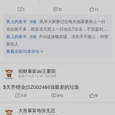
31
13
1
喜上的政岑
:
风华大家要记住每天低吸要和上一日
作者
仓位差不多，然后当天把上一日仓位T出去，不管盈利几
个点冲高分批走，就这样推到退潮。我不能再随便发截图
喜上的政岑
:
Pcb这波确实猛，没先手不敢上，科技
作者
了，前两天说了我
害怕人
查看全部31条评论 >
招财暴富de王重阳
发表于 今天 11:14
6次浏览
$天齐锂业(SZ002466)$最差的垃圾
评论
赞
分享
大发暴富地张无忌