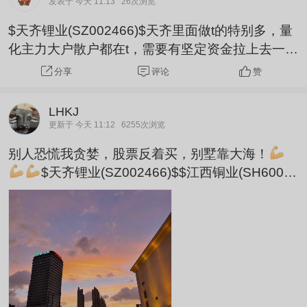
发表于 今天 11:13
26次浏览
$天齐锂业(SZ002466)$天齐里面做t的特别多，量
化主力大户散户都在t，需要有坚定资金拉上去一个
平台才能甩掉部分t，企稳。
评论
赞
分享
LHKJ
更新于 今天 11:12
6255次浏览
别人恐慌我贪婪，股票反着买，别墅靠大海！
$天齐锂业(SZ002466)$$江西铜业(SH60036
2)$$赣锋锂业(SZ002460)$