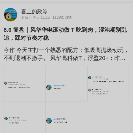
喜上的政岑
更新于 今天 11:15
1129次浏览
8.6 复盘｜风华华电滚动做 T 吃到肉，混沌期别乱
追，踩对节奏才稳
今作 今天主打一个熟悉的配方：低吸高抛滚动玩，
不到退潮不撒手。 风华高科做T，浮盈20+：昨天
低吸的仓位，今早明确提示水下继续接，红盘就把
昨天的底仓T了出去。这票不用搞复杂，就按咱们
玩华电的老路子来：以5日线为锚，跌了敢吸，冲
高就逐步减仓，死拿着远不如来回滚动利润厚。摸
透近期日内走势规律，操作起来就很顺手，板块没
退潮就一直玩。 华电辽能做T，浮盈8+：昨天低吸
进场，今天盘中跌3个多点又加了一笔...