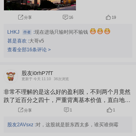
16
19
分享
LHKJ
:
现在进场只输时间不输钱
作者
甚是喜欢 :
大哥v5
查看全部16条评论 >
股友i0rhP7fT
更新于 今天 11:10
36次浏览
非常不理解的是这么好的盈利股，不到两个月竟然
跌了近百分之四十，严重背离基本价值，直白地说
庄家跟主力心太黑，不是洗融资盘就是杀跌散户。
1
1
分享
股友2AVsxz :
对，这股就是脏东西太多，谁买谁倒霉