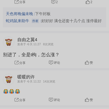
2
2
分享
天色将晚偏未晚 :
下午封板
蛇鸡鼠来助牛
:
好好好 满仓还套十几个点 涨停最好
作者
自由之翼4
发表于 今天 11:27
8次浏览
别进了，全是t枸，怎么涨？
评论
赞
分享
暖暖的许
发表于 今天 11:22
14次浏览
评论
赞
分享