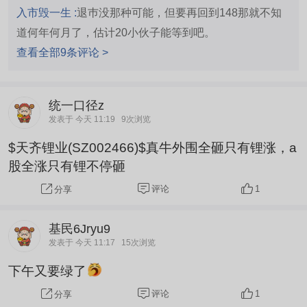
入市毁一生 :
退巿没那种可能，但要再回到148那就不知
道何年何月了，估计20小伙子能等到吧。
查看全部9条评论 >
统一口径z
发表于 今天 11:19
9次浏览
$天齐锂业(SZ002466)$真牛外围全砸只有锂涨，a
股全涨只有锂不停砸
评论
1
分享
基民6Jryu9
发表于 今天 11:17
15次浏览
下午又要绿了
评论
1
分享