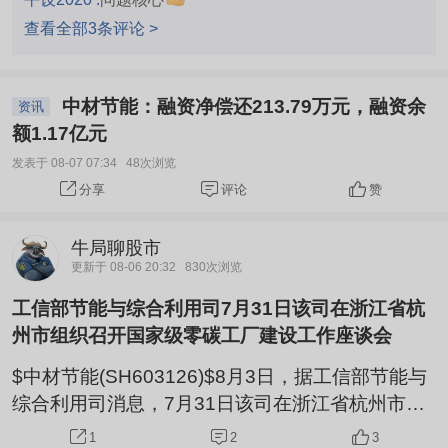
查看全部3条评论 >
中材节能：融资净偿还213.79万元，融资余
资讯
额1.17亿元
发表于 08-07 07:34
48次浏览
评论
赞
分享
牛局聊股市
更新于 08-06 20:32
830次浏览
工信部节能与综合利用司7月31日该司在浙江省杭
州市组织召开国家级零碳工厂建设工作座谈会
$中材节能(SH603126)$8月3日，据工信部节能与
综合利用司消息，7月31日该司在浙江省杭州市组
织召开国家级零碳工厂建设工作座谈会，解读《关
2
3
1