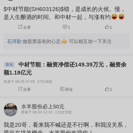
$中材节能(SH603126)$错，是成长的火候。慢，
是人生酿酒的时间。和中材一起，与涨有约
分享
1
1
石洱歌:
做股票该有的心态
可以相互加一下关注
中材节能：融资净偿还149.39万元，融资余
资讯
额1.18亿元
发表于 08-05 07:49
57次浏览
分享
评论
1
水羊股份必上50元
更新于 08-04 13:10
123次浏览
我是20哥，看来我不喊还是不行啊，和我没关系，
最近在搞羊概念，水羊股份欢迎你！