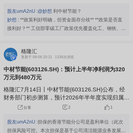
于组织开展国家级零碳工厂建设工作的通知》有关
要求。会上系统介绍了国家级零碳工厂、零碳算力
股友umA2nU :
@妙想
利中材节能？
设施建设工作有关考虑及下一步重点工作，提出将
妙想 :
**政策利好明确，但资金面存分歧** **政策是否直
通过制定方案、年度报告、抽查核验、验收评估和
接利好？** 工信部零碳工厂政策优先覆盖化工、钢铁、建
持续披露等举措，形成申报、建设、验收、持续提
材、数据中心四大高耗能行业，中材节能的**清洁能源
升的全过程管理机制，引导企业科学开...
（占比40.37%）**和**建筑节能材料（占比5.45%）**业
格隆汇
务直接契合政策方向。公司聚焦的“余热+”综合能源场景
更新于 08-06 20:31
1336次浏览
与政策推动的“物理绿电”“工业微电网”技术路径高度匹
中材节能(603126.SH)：预计上半年净利润为320
配。 **市场反应如何？** 事件后（7月31日-8月6日）中
万元到480万元
材节能股价上涨**2.901%**，但主力资金持续净流出，累
计约**-1324.9万元**，显示短期资金存在分歧。 **总结
格隆汇7月14日丨中材节能(603126.SH)公布，经
财务部门初步测算，预计2026年半年度实现归属于
**：政策面中长期利好明确，但短期资金面偏谨慎，建议
母公司所有者的净利润为320万元到480万元，实
关注公司中报业绩兑现情况。 （以上内容由AI生成）
2
1
分享
现扭亏为盈，同比上升115.66%到123.48%。实现
归属于母公司所有者的扣除非经常性损益的净利润
股友umA2nU :
担保的香港节能分公司是盈利单位（此次
为200万元到300万元，同比上升107.79%到111.6
担保风险可控。本次担保是基于公司清洁能源业务发展实