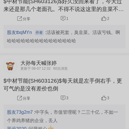
$中材节能(SH603126)$好久没回来看了，今天过
来还是那几个老面孔。不得不说这这里的韭菜不是
一般差、菜。啊哈哈哈哈哈哈哈哈哈哈哈哈哈哈
1
2
分享
股友tbqMYn
:
活该被死套，臭韭菜。活该亏钱。啊
作者
哈哈哈哈哈哈哈哈哈哈哈哈哈哈哈
大孙每天喊张婷
更新于 08-07 12:32
60次浏览
$中材节能(SH603126)$每天就是左手倒右手，更
可气的是没有差价也倒
3
3
分享
股友73g2m7 :
中字头，市值管理呢？二三十亿，不如一
个养鸡养猪的企业，丢人
平设2020 :
问题核心