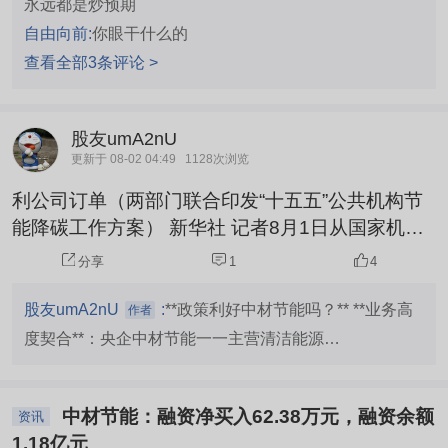
永远都是炒预期
自由向前:
你眼干什么的
查看全部3条评论 >
股友umA2nU
更新于 08-02 04:49
1128次浏览
利公司订单（两部门联合印发“十五五”公共机构节
能降碳工作方案） 新华社 记者8月1日从国家机关
事务管理局获悉，国管局、国家发展改革委日前联
分享
1
4
合印发《“十五五”公共机构节能降碳工作方案》，
从推进和实现公共机构碳达峰、促进资源节约集约
股友umA2nU
:
**政策利好中材节能吗？** **业务高
作者
利用、加快形成绿色生产生活方式三个方面对“十五
度契合**：央企中材节能一一主营清洁能源
五”时期公共机构节能降碳工作作出部署。 方案提
（40.37%）、工程装备（53.71%）和建筑节能材料
出，以2025年碳排放、能源资源消费为基数，到2
（5.45%），与方案中推广的合同能源管理、智慧能耗监
中材节能：融资净买入62.38万元，融资余额
030年，统计范围内公共机构单位...
资讯
测、绿色建材等方向高度一致匹配。 **技术储备扎实**：
1.18亿元