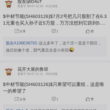
股友q6D4uT
更新于 08-07 22:16
41次浏览
$中材节能(SH603126)$7月2号把几只股割了在6.3
1元重仓买入孙子近5万股，万万没想到它跌到5.4
元，割掉的股都在7月2号筑底成功并反弹了十几个
1
赞
分享
点，这个孙子还套近2万，牙根气得发痒，本人发
誓在这个股上不赚钱不走，亏钱走是孙子。
股友A106E08793 :
这么多年了，这个庄一直是个阴庄，
做庄的像个老，阴气重且全是小坏招
花开大展的鲁班
更新于 08-07 21:11
29次浏览
$中材节能(SH603126)$只希望可以重组，这是唯
一的希望了
1
赞
分享