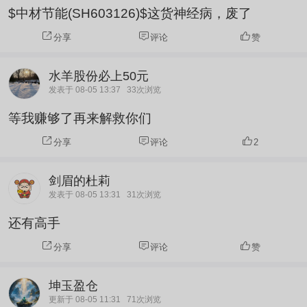
$中材节能(SH603126)$这货神经病，废了
分享
评论
赞
水羊股份必上50元
发表于 08-05 13:37
33次浏览
等我赚够了再来解救你们
分享
评论
2
剑眉的杜莉
发表于 08-05 13:31
31次浏览
还有高手
分享
评论
赞
坤玉盈仓
更新于 08-05 11:31
71次浏览