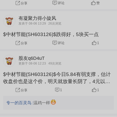
评论
赞
分享
有凝聚力得小旋风
发表于 08-06 13:29
26次浏览
$中材节能(SH603126)$跌得好，5块买一点
评论
1
分享
股友q6D4uT
更新于 08-06 12:23
49次浏览
$中材节能(SH603126)$今日5.84有弱支撑，估计
收盘价也是这个价，明天就放量长阴了，4元以下
反弹才有力度
1
1
分享
专一的百灵鸟 :
温鸡一样