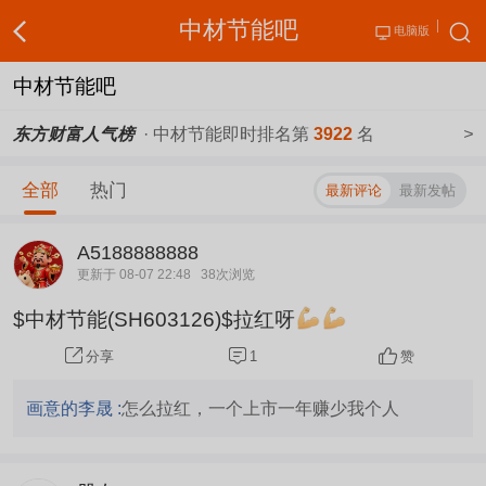
中材节能吧
电脑版
中材节能吧
东方财富人气榜
· 中材节能即时排名第
3922
名
>
全部
热门
最新评论
最新发帖
A5188888888
更新于 08-07 22:48
38次浏览
$中材节能(SH603126)$拉红呀
1
赞
分享
画意的李晟 :
怎么拉红，一个上市一年赚少我个人