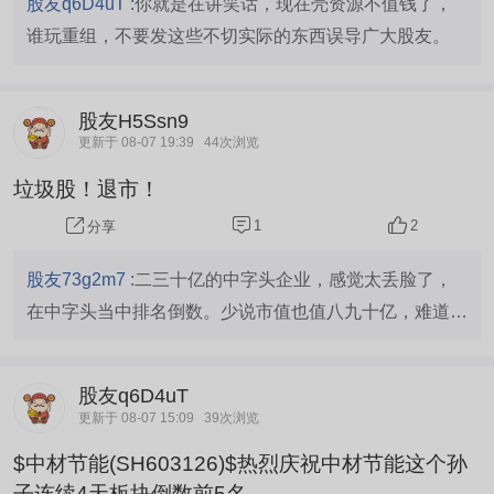
股友q6D4uT :
你就是在讲笑话，现在壳资源不值钱了，
谁玩重组，不要发这些不切实际的东西误导广大股友。
股友H5Ssn9
更新于 08-07 19:39
44次浏览
垃圾股！退市！
1
2
分享
股友73g2m7 :
二三十亿的中字头企业，感觉太丢脸了，
在中字头当中排名倒数。少说市值也值八九十亿，难道真
的不如一个养猪企业，
股友q6D4uT
更新于 08-07 15:09
39次浏览
$中材节能(SH603126)$热烈庆祝中材节能这个孙
子连续4天板块倒数前5名