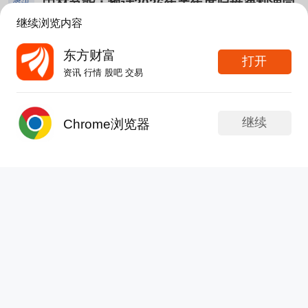
中材节能：预计2026年半年度归母净利润同
理，严控各项费用支出；三是加快低效无效资产
资讯
的管控力度，2025年职工薪酬占营业总成本的比例
比增长115.66%至123.48%
处置，盘活存量资产。公司持续加大对职工薪酬
继续浏览内容
较2024年有所下降，2025年职工薪酬中的高管薪
涉及费用、成本支出的管控力度，2025年职工
更新于 07-29 22:16
671次浏览
酬较2024年有所降低，公司依据行业薪酬水平、经
东方财富
打开
2
1
4
薪酬占营业总成本的比例较2024年有所下降，
营业绩、岗位职责及绩效考核结果等综合因素，制
资讯 行情 股吧 交易
2025年职工薪酬中的高管薪酬较2024年有所降
定人员与薪酬调整方案，并始终严格遵循相关法律
股友umA2nU:
压盘太厉害！人家央企龙源技、拉什后洗
低，公司依据行业薪酬水平、经营业绩、岗位职
法规的要求。谢谢。
盘又升
继续
责及绩效考核结果等综合因素，制定人员与薪酬
Chrome浏览器
调整方案，并始终严格遵循相关法律法规的要
发帖
APP内打开
求。谢谢。
芈沐熙
发表于 07-29 13:27
40次浏览
浪费行情
分享
评论
1
中材节能：融资净买入329.89万元，融资余
资讯
额1.25亿元