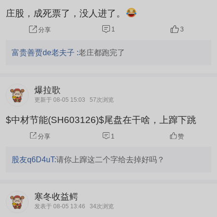
庄股，成死票了，没人进了。
1
3
分享
富贵善贾de老夫子 :
老庄都跑完了
爆拉歌
更新于 08-05 15:03
57次浏览
$中材节能(SH603126)$尾盘在干啥，上蹿下跳
分享
1
赞
股友q6D4uT:
请你上蹿这二个字给去掉好吗？
寒冬收益鳄
发表于 08-05 13:46
34次浏览