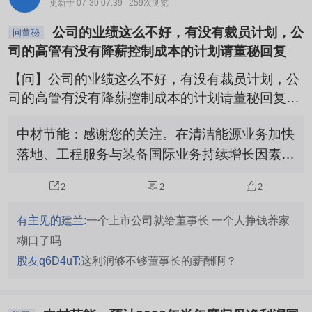
更新于 07-30 07:39
259次浏览
公司的业绩这么不好，有没有裁员计划，公
问董秘
司的高管有没有降薪控制成本的计划请董秘回复
【问】公司的业绩这么不好，有没有裁员计划，公
司的高管有没有降薪控制成本的计划请董秘回复
【答】中材节能：感谢您的关注。在清洁能源业务
中材节能：感谢您的关注。在清洁能源业务加快
加快落地、工程服务与装备国际业务持续增长因素
落地、工程服务与装备国际业务持续增长因素的
的带动下，公司经营情况稳步向好，2026年半年
度，预计实现归母净利320万元至480万元，同比
带动下，公司经营情况稳步向好，2026年半年
2
2
2
增长115.66%至123.48%，但受行业竞争加剧等综
度，预计实现归母净利320万元至480万元，同
合因素影响，收入增长对利润增长的带动效应尚未
比增长115.66%至123.48%，但受行业竞争加
有主见的建兰:
一个上市公司就给董事长 一个人挣钱养家
充分释放，因此公司在狠抓经营同时，重点做好降
剧等综合因素影响，收入增长对利润增长的带动
糊口了吗
本增效，一是强化对项目全周期的成本管控，提升
效应尚未充分释放，因此公司在狠抓经营同时，
股友q6D4uT:
这利润够不够董事长的薪酬啊？
毛利率水平；二是实施精细化管理，严控各项费用
重点做好降本增效，一是强化对项目全周期的成
支出；三是加快低效无效资产处置，盘活存量资
本管控，提升毛利率水平；二是实施精细化管
产。公司持续加大对职工薪酬涉及费用、成本支出