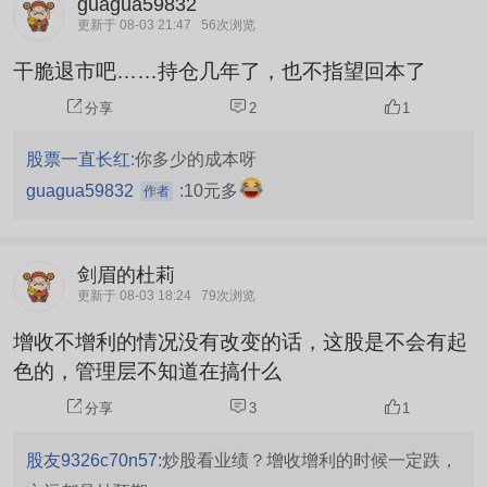
guagua59832
更新于 08-03 21:47
56次浏览
干脆退市吧……持仓几年了，也不指望回本了
分享
2
1
股票一直长红:
你多少的成本呀
guagua59832
:
10元多
作者
剑眉的杜莉
更新于 08-03 18:24
79次浏览
增收不增利的情况没有改变的话，这股是不会有起
色的，管理层不知道在搞什么
分享
3
1
股友9326c70n57:
炒股看业绩？增收增利的时候一定跌，