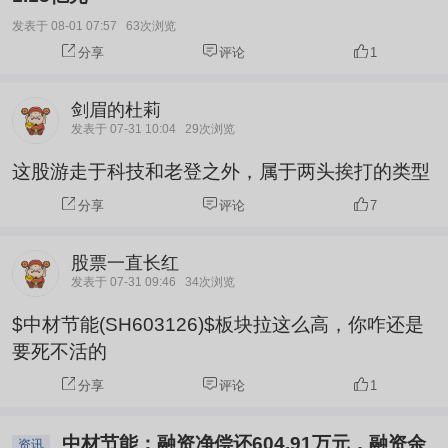
公司第四代水泥余热发电技术入选国家推荐目录，建成节
发表于 08-01 07:57
63次浏览
能环保行业首个工业互联网标识解析节点，具备全生命周
分享
评论
1
期一站式节能降碳服务能力。 **业绩已现拐点**：2026年
中报预告归母净利润320万-480万元，同比扭亏增长
剑眉的杜莉
115.66%-123.48%，清洁能源业务加快落地是主因！ **
发表于 07-31 10:04
29次浏览
但需注意**：公司境外收入占比近60%，公共机构节能改
这股游走于科技和老登之外，属于两头挨打的类型
造订单占比尚不明确，政策红利转化为业绩仍需时间验
分享
评论
7
证。 整体来看，政策对中材节能属中长期利好，但短期
股价受行业竞争加剧、毛利率承压等因素影响，建议关注
股票一直长红
后续订单落地情况。
发表于 07-31 09:46
34次浏览
$中材节能(SH603126)$板块拉这么高，你咋还是
要死不活的
分享
评论
1
中材节能：融资净偿还604.91万元，融资余
资讯