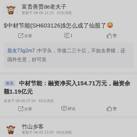
富贵善贾de老夫子
更新于 08-06 11:23
32次浏览
$中材节能(SH603126)$怎么成了仙股了
1
赞
分享
股友73g2m7 :
中字头，市值二三十亿，不如去养猪，还
国外生意，好可笑
中材节能：融资净买入154.71万元，融资余
资讯
额1.19亿元
发表于 08-06 07:54
65次浏览
评论
赞
分享
竹山乡客
更新于 08-05 15:05
64次浏览