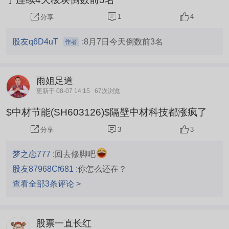
1
4
分享
股友q6D4uT
:
8月7日今天倒数前3名
作者
雨姐足道
更新于 08-07 14:15
67次浏览
$中材节能(SH603126)$隔壁中材科技都涨疯了
3
3
分享
梦之恋777 :
回去修脚吧
股友87968Cf681 :
你怎么还在？
查看全部3条评论 >
股票一直长红