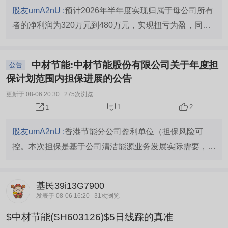
9%。 2026年上半年，公司着力打造增长“第二曲
际需要，是公司推进国际化发展战略、保障境外项目融资
股友umA2nU :
预计2026年半年度实现归属于母公司所有
线”，清洁能源业务加快落地实施，工程服...
落地的合理安排，不会损害公司及全体股东利益）
者的净利润为320万元到480万元，实现扭亏为盈，同比
上升115.66%到123.48%
中材节能:中材节能股份有限公司关于年度担
公告
保计划范围内担保进展的公告
更新于 08-06 20:30
275次浏览
1
2
1
股友umA2nU :
香港节能分公司盈利单位（担保风险可
控。本次担保是基于公司清洁能源业务发展实际需要，是
公司推进国际化发展战略、保障境外项目融资落地的合理
安排，不会损害公司及全体股东利益）
基民39i13G7900
发表于 08-06 16:20
31次浏览
$中材节能(SH603126)$5日线踩的真准