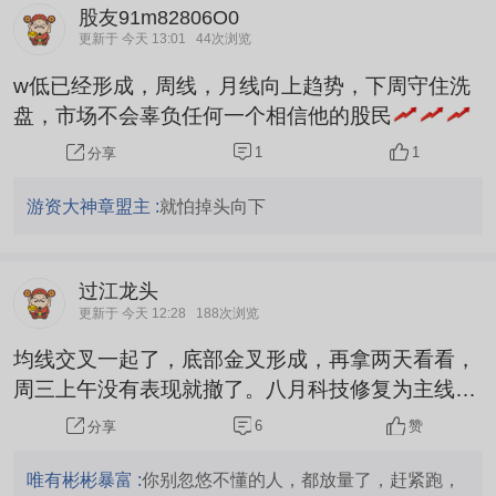
下周一展望： 短期股价技术面处于中性区间，下周
股友91m82806O0
一核心以区间震荡修复为主，昨日8.64元为主要成
更新于 今天 13:01
44次浏览
交密集区，是接下来短期多空博弈的核心分水岭，
w低已经形成，周线，月线向上趋势，下周守住洗
支撑与压制作用非常关键。若开盘量能持续温和释
盘，市场不会辜负任何一个相信他的股民
放，股价成功站稳8.78...
1
1
分享
游资大神章盟主 :
就怕掉头向下
过江龙头
更新于 今天 12:28
188次浏览
均线交叉一起了，底部金叉形成，再拿两天看看，
周三上午没有表现就撤了。八月科技修复为主线，
随便买个科技躺着就能赚钱。
6
赞
分享
唯有彬彬暴富 :
你别忽悠不懂的人，都放量了，赶紧跑，