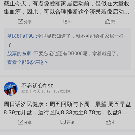
截止今天，有点像爱丽家居启动前，疑似在大量收
集血筹，因此，可以合理推断这个济民若像启动主
升，还得围绕目前方案添油加醋，因为不着调是济
6
赞
分享
民的主旋律，你看看这次就搞得婆婆妈妈唠唠叨叨
乱糟糟捣腾好几个所谓份额，30%银河不足以炒成
基民8FaT9U :
全世界都知道了，就不可能会和家居一样
爱丽那气质，还得改方案
了
股票的东家 :
不要忘记他还有DB006呢，拿着就是了。
查看全部6条评论 >
不忘初心fdsz
发表于 今天 13:12
132次浏览
周日话济民健康：周五回顾与下周一展望 周五早盘
8.39元开盘，运行区间8.33元至8.78元，收盘8.77
元，延续箱体走势。全日量能平稳，多空博弈温
评论
4
分享
和，走势同步所属医药板块，盘面保持整理状态。