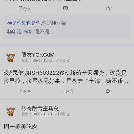
分享
2
1
神是你鬼也是你:
你是纯韭菜
杨印池
:
是不是
作者
股友YCKCdM
发表于 08-07 15:02
54次浏览
$济民健康(SH603222)$创新药全天强势，这货是
拉早拉，拉尾盘无好事，尾盘走了全清，赚不赚钱
看运气，不亏是主要。
分享
评论
4
传奇耐亏王马总
发表于 08-07 15:01
41次浏览
周一美美吃肉