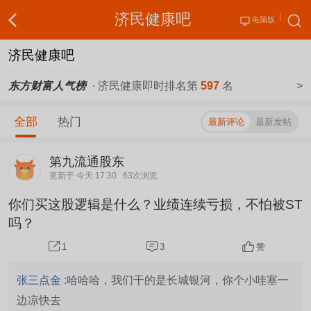
济民健康吧
电脑版
济民健康吧
东方财富人气榜
· 济民健康即时排名第
597
名
>
全部
热门
最新评论
最新发帖
第九流通股东
更新于 今天 17:30
63次浏览
你们买这股逻辑是什么？业绩连续亏损，不怕被ST
吗？
3
赞
1
张三点金 :
哈哈哈，我们干的是长城银河，你个小哇塞一
边凉快去