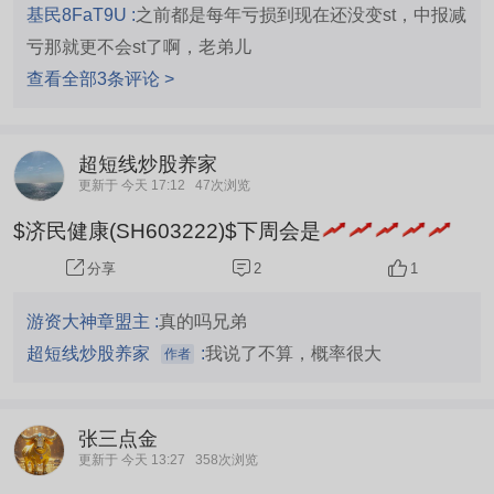
基民8FaT9U :
之前都是每年亏损到现在还没变st，中报减
亏那就更不会st了啊，老弟儿
查看全部3条评论 >
超短线炒股养家
更新于 今天 17:12
47次浏览
$济民健康(SH603222)$下周会是
2
1
分享
游资大神章盟主 :
真的吗兄弟
超短线炒股养家
:
我说了不算，概率很大
作者
张三点金
更新于 今天 13:27
358次浏览