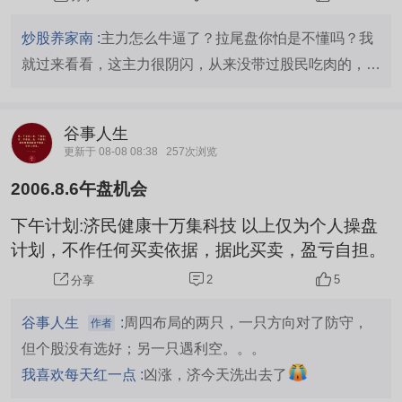
炒股养家南 :
主力怎么牛逼了？拉尾盘你怕是不懂吗？我
就过来看看，这主力很阴闪，从来没带过股民吃肉的，买
过他家股票的人，懂得都懂！
谷事人生
更新于 08-08 08:38
257次浏览
2006.8.6午盘机会
下午计划:济民健康十万集科技 以上仅为个人操盘
计划，不作任何买卖依据，据此买卖，盈亏自担。
2
5
分享
谷事人生
:
周四布局的两只，一只方向对了防守，
作者
但个股没有选好；另一只遇利空。。。
我喜欢每天红一点 :
凶涨，济今天洗出去了