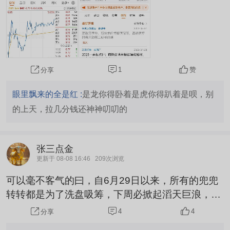
1
赞
分享
眼里飘来的全是红 :
是龙你得卧着是虎你得趴着是呗，别
的上天，拉几分钱还神神叨叨的
张三点金
更新于 08-08 16:46
209次浏览
可以毫不客气的曰，自6月29日以来，所有的兜兜
转转都是为了洗盘吸筹，下周必掀起滔天巨浪，必
让持有者眼珠子崩出来，，，哈哈哈哈
4
4
分享