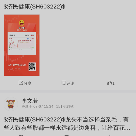
$济民健康(SH603222)$
分享
评论
1
李文若
更新于 08-07 15:34
151次浏览
$济民健康(SH603222)$龙头不当选择当杂毛，有
些人跟有些股都一样永远都是边角料，让给百花你
是真菜背后操盘这票的人。