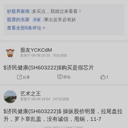
为什么公布消息的那天会下跌，这是济民健康让我
相信他有故事的主要理由。
炒股养家南 :
多买点，我就过来看看！
股票的东家
:
事出反常必有妖
作者
查看全部8条评论 >
股友YCKCdM
发表于 08-08 20:55
35次浏览
$济民健康(SH603222)$购买是假芯片
评论
1
分享
艺术之王
更新于 08-08 18:04
247次浏览
$济民健康(SH603222)$ 操纵股价明显，拉尾盘拉
升，罗卜章乱盖，没有诚信，甩锅，11-7