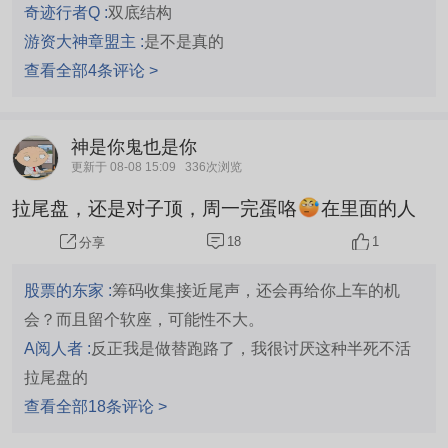
奇迹行者Q :
双底结构
游资大神章盟主 :
是不是真的
查看全部4条评论 >
神是你鬼也是你
更新于 08-08 15:09
336次浏览
拉尾盘，还是对子顶，周一完蛋咯
在里面的人
18
1
分享
股票的东家 :
筹码收集接近尾声，还会再给你上车的机
会？而且留个软座，可能性不大。
A阅人者 :
反正我是做替跑路了，我很讨厌这种半死不活
拉尾盘的
查看全部18条评论 >