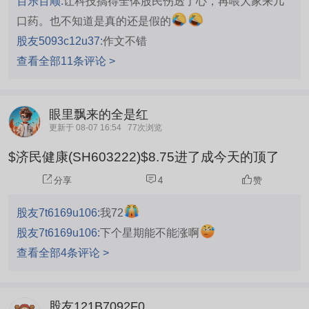
百乐百顺:
让科技搞得全体股民伤透了心，再喂大家来几
口药。也不知道是真的还是假的
股友5093c12u37:
作文不错
查看全部11条评论 >
眼里飘来的全是红
更新于 08-07 16:54
77次浏览
$济民健康(SH603222)$8.75进了成今天的顶了
分享
4
赞
股友7t6169u106:
我72
股友7t6169u106:
下个星期能不能涨啊
查看全部4条评论 >
股友121B7092F0