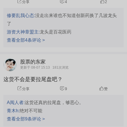
分享
4
2
修要乱我心态:
没走出来谁也不知道创新药换了几波龙头
了
游资大神章盟主:
龙头是百花医药
查看全部4条评论 >
股票的东家
更新于 08-07 15:13
181次浏览
这货不会是要拉尾盘吧？
分享
9
赞
A阅人者:
这货还真的拉尾盘，够恶心。
青木h:
绝对不可能
查看全部9条评论 >