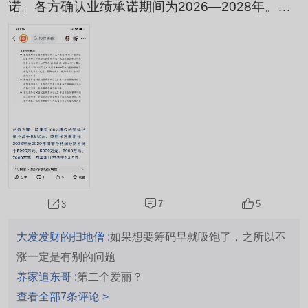
诺。各方确认业绩承诺期间为2026—2028年。转
让方承诺，长城银河业绩承诺期间三年累计净利润
不低于3.6亿元。爱丽家居收购对方诺4年利润2．3
亿，济民2年不低于3.6亿元。爱丽家居10天涨16
0％，济民10天能涨多少呢？
7
5
3
大发发财的扫地僧 :
如果想要筹码早就吸饱了，之所以不
涨一定是有别的问题
养家追东哥 :
第二个爱丽？
查看全部7条评论 >