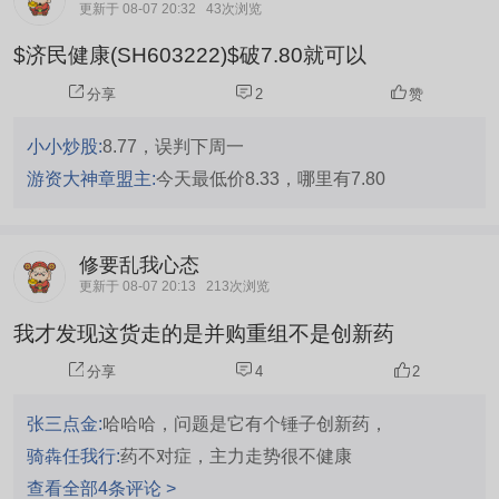
更新于 08-07 20:32
43次浏览
$济民健康(SH603222)$破7.80就可以
分享
2
赞
小小炒股:
8.77，误判下周一
游资大神章盟主:
今天最低价8.33，哪里有7.80
修要乱我心态
更新于 08-07 20:13
213次浏览
我才发现这货走的是并购重组不是创新药
分享
4
2
张三点金:
哈哈哈，问题是它有个锤子创新药，
骑犇任我行:
药不对症，主力走势很不健康
查看全部4条评论 >