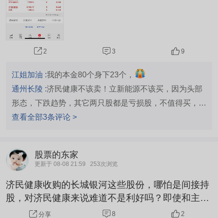
3
9
2
江姐加油 :
我的本金80个身下23个，
通州长陵 :
济民健康不该卖！立新能源不该买，因为头部
形态，下跌趋势，其它两只股都是亏损股，不值得买，不
值得留。
查看全部3条评论 >
股票的东家
更新于 08-08 21:59
253次浏览
济民健康收购的长城银河这些股份，哪怕是间接持
股，对济民健康来说难道不是利好吗？即使和主业
无任何关联，到手再售也是香饽饽，稳赚不亏的，
8
2
分享