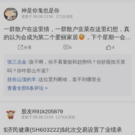
神是你鬼也是你
更新于 08-08 13:56
271次浏览
一群散户在这里猜，一群散户韭菜在这里幻想，真
的以为会成为第二个爱丽家居
，下个星期一会给
你一个就老实了
6
4
分享
张三点金 :
孩子啊，你不看量能和趋势吗？你炒股按天算
吗？你咋那么牛逼?
挂在山顶的羊 :
这位置判断啥，套不到哪里去
查看全部6条评论 >
股友R91k205879
更新于 08-08 13:54
1270次浏览
$济民健康(SH603222)$此次交易设置了业绩承