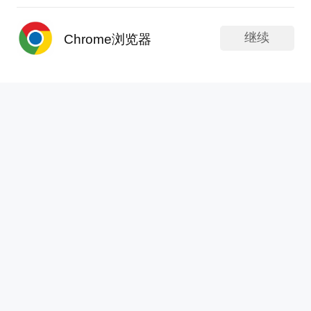
股友31193yv921
继续
Chrome浏览器
发表于 08-07 14:57
37次浏览
发帖
APP内打开
下周一开盘就跑就对了
分享
评论
1
基民HtI98M
发表于 08-07 14:57
37次浏览
$济民健康(SH603222)$神经，最后一分钟拉了下
分享
评论
1
我真是万手哥
更新于 08-07 14:57
39次浏览
$济民健康(SH603222)$主力在暗示散户，他控盘
能力多强哈