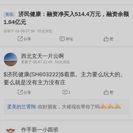
济民健康：融资净买入514.4万元，融资余额
资讯
1.04亿元
发表于 08-08 07:38
65次浏览
评论
赞
分享
西北玄天一片云啊
更新于 08-07 21:48
52次浏览
$济民健康(SH603222)$着票。主力要么玩大的。
要么就是没有主力没有庄
1
赞
分享
柔美的兰霄翔 :
你好朋友，大佬现在带你了吗
作手新一小跟班