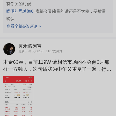
有你哭的时候
聪明的思梦海6 :
底部金叉缩量的话还是不太稳，要放量
确认
查看全部6条评论 >
厦禾路阿宝
更新于 今天 06:50
1187次浏览
本金63W，目前119W 请相信市场的不会像6月那
样一方独大，这句话我为中午又重复了一遍，行情
还是轮动的，会有很多机会。 今日竞价卖出$济民
健康(SH603222)$，买入$立新能源(SZ001258)
$，低吸$惠天热电(SZ000692)$，继续持有金新
农。 还好科技跳得不多，不然买科技的又会慌了。
大家点赞评论支持是我更新的动力，在此谢过。声
明：以上纯属个人看法，据此操作盈亏自负。