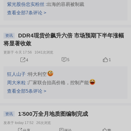
紫光股份忠实粉丝 :
出海的容易被制裁
查看全部7条评论 >
DDR4现货价飙升六倍 市场预期下半年涨幅
资讯
将显著收敛
更新于 今天 17:56
1041次浏览
5
1
4
狂人山子 :
特大利空
周大米粒 :
厂家联合抬高价格，控制产能
查看全部5条评论 >
1∶500万全月地质图编制完成
资讯
发表于 today 17:52
26次浏览
分享
评论
赞