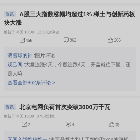
A股三大指数涨幅均超过1% 稀土与创新药板
资讯
块大涨
更新于 今天 18:00
12.3万次浏览
862
265
456
滚雪球的神 :
图片评论
观己阁 :
大盘连涨4天，个股连跌4天，开盘就往下砸，还
是人嘛
查看全部862条评论 >
北京电网负荷首次突破3000万千瓦
资讯
更新于 今天 18:00
376次浏览
4
赞
2
无间入隙惟精惟一 :
主要是算力和人工智能Token的消耗