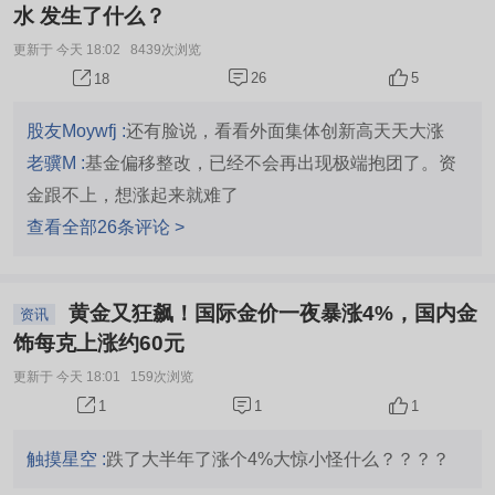
水 发生了什么？
更新于 今天 18:02
8439次浏览
26
5
18
股友Moywfj :
还有脸说，看看外面集体创新高天天大涨
老骥M :
基金偏移整改，已经不会再出现极端抱团了。资
金跟不上，想涨起来就难了
查看全部26条评论 >
黄金又狂飙！国际金价一夜暴涨4%，国内金
资讯
饰每克上涨约60元
更新于 今天 18:01
159次浏览
1
1
1
触摸星空 :
跌了大半年了涨个4%大惊小怪什么？？？？