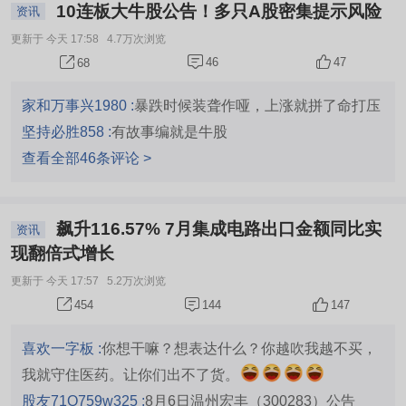
10连板大牛股公告！多只A股密集提示风险
资讯
更新于 今天 17:58
4.7万次浏览
46
47
68
家和万事兴1980 :
暴跌时候装聋作哑，上涨就拼了命打压
坚持必胜858 :
有故事编就是牛股
查看全部46条评论 >
飙升116.57% 7月集成电路出口金额同比实
资讯
现翻倍式增长
更新于 今天 17:57
5.2万次浏览
144
147
454
喜欢一字板 :
你想干嘛？想表达什么？你越吹我越不买，
我就守住医药。让你们出不了货。
股友71Q759w325 :
8月6日温州宏丰（300283）公告