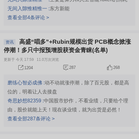
无间入隙惟精惟一 :
东方新能
查看全部4条评论 >
高盛“唱多”+Rubin规模出货 PCB概念掀涨
资讯
停潮！多只中报预增股获资金青睐(名单)
更新于 今天 17:59
11.0万次浏览
287
268
1204
磨练心智必成佛 :
动不动就涨停潮，除了百元股，都是高
位的，明着让人去接盘
奇思妙想82359 :
中国股市炒作，不看业绩，只要给个理
由，股价就能上天！现在谈业绩，就为出货是必然！
查看全部287条评论 >