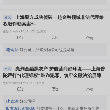
上海警方成功侦破一起金融领域非法代理维
资讯
权敲诈勒索案件
更新于 today 17:51
1285次浏览
1
1
赞
i老虎油:
好公司，那些投顾公司也是马扁
亮剑金融黑灰产 护航营商好环境——上海普
资讯
陀严打“代理维权”敲诈犯罪、筑牢金融法治屏障
更新于 today 17:51
578次浏览
1
2
赞
i老虎油:
好公司啊
股友0r13979K60:
那要律师干什么，把律师事务所全关