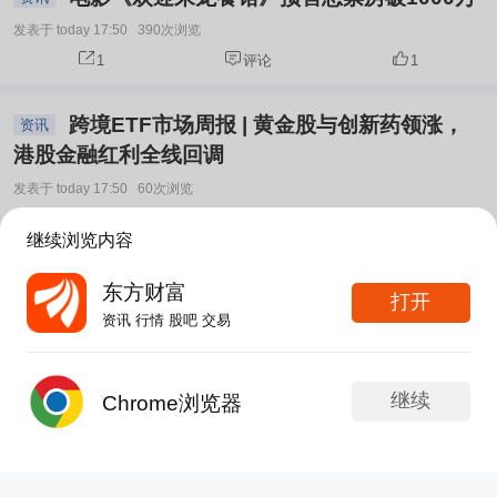
发表于 today 17:50
390次浏览
1
评论
1
跨境ETF市场周报 | 黄金股与创新药领涨，
资讯
港股金融红利全线回调
发表于 today 17:50
60次浏览
分享
评论
赞
继续浏览内容
广西规模最大水上综合服务区正式通电 电网
资讯
东方财富
打开
赋能平陆运河通江海
资讯 行情 股吧 交易
发表于 today 17:50
30次浏览
分享
评论
赞
继续
Chrome浏览器
中证协：证券公司不得将客户超额收益直接
发帖
APP内打开
资讯
作为债券投资顾问业务人员的业绩考核指标