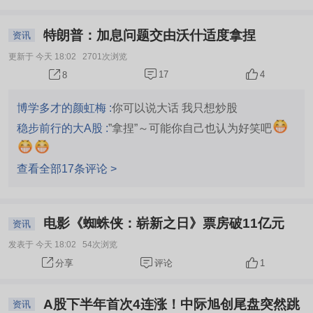
特朗普：加息问题交由沃什适度拿捏
资讯
更新于 今天 18:02
2701次浏览
17
4
8
博学多才的颜虹梅 :
你可以说大话 我只想炒股
稳步前行的大A股 :
”拿捏”～可能你自己也认为好笑吧
查看全部17条评论 >
电影《蜘蛛侠：崭新之日》票房破11亿元
资讯
发表于 今天 18:02
54次浏览
评论
1
分享
A股下半年首次4连涨！中际旭创尾盘突然跳
资讯