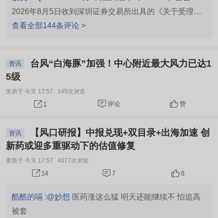
2026年8月5日收到深圳证券交易所出具的《关于受理温
州宏丰电工合金股份有限公司向特定对象发行股票申请文
查看全部144条评论 >
件的通知》锂电铜箔及电子铜箔扩产项目拟投入2.8亿
元，半导体蚀刻引线框架项目拟投入1.7亿元。宏丰半导
台风“白海豚”加强！中心附近最大风力已达1
资讯
体一期产线目前仅处于试生产、小批量供货阶段，尚未形
5级
成规模效应。本次定增募资中的1.7亿元将用于二期扩产
发表于 今天 17:57
149次浏览
建设；温州宏丰在温州海洋经济发展示范区规划建设年产
评论
赞
1
5万吨铜箔生产基地，涵盖3万吨锂电铜箔与2万吨PCB铜
箔产能。比亚迪温州弗迪动力电池项目规划产能
【风口研报】中报兑现+双目录+出海加速 创
资讯
20GWh，瑞浦兰钧新能源制造基地规划产能50GWh，但
新药或迎多重驱动下的估值修复
目前尚无成规模的锂电铜箔生产商，电接触功能复合材
更新于 今天 17:57
4077次浏览
料、元件及组件的研发、生产和销售，主要产品包括颗粒
7
8
14
及纤维增强电接触功能复合材料及元件、层状复合电接触
功能复合材料及元件、一体化电接触组件及硬质合金四大
酷酷的嗝 :
@妙想
医药涨这么猛 明天还能继续不 怕追高
类
被套