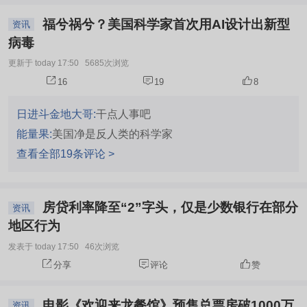
福兮祸兮？美国科学家首次用AI设计出新型
资讯
病毒
更新于 today 17:50
5685次浏览
16
19
8
日进斗金地大哥:
干点人事吧
能量果:
美国净是反人类的科学家
查看全部19条评论 >
房贷利率降至“2”字头，仅是少数银行在部分
资讯
地区行为
发表于 today 17:50
46次浏览
分享
评论
赞
电影《欢迎来龙餐馆》预售总票房破1000万
资讯