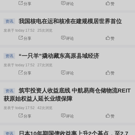
分享
评论
赞
我国核电在运和核准在建规模居世界首位
资讯
发表于 today 17:52
25次浏览
分享
评论
赞
“一只羊”撬动藏东高原县域经济
资讯
发表于 today 17:52
27次浏览
分享
评论
赞
筑牢投资人收益底线 中航易商仓储物流REIT
资讯
获原始权益人延长业绩保障
发表于 today 17:52
42次浏览
分享
评论
赞
日本10年期国债收益率上升2个基点，至2.7
资讯