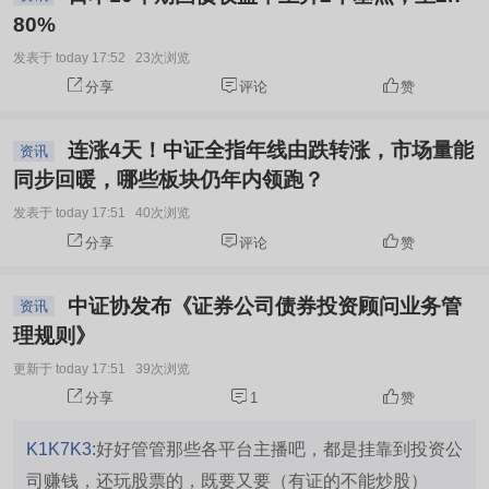
80%
发表于 today 17:52
23次浏览
分享
评论
赞
连涨4天！中证全指年线由跌转涨，市场量能
资讯
同步回暖，哪些板块仍年内领跑？
发表于 today 17:51
40次浏览
分享
评论
赞
中证协发布《证券公司债券投资顾问业务管
资讯
理规则》
更新于 today 17:51
39次浏览
分享
1
赞
K1K7K3:
好好管管那些各平台主播吧，都是挂靠到投资公
司赚钱，还玩股票的，既要又要（有证的不能炒股）