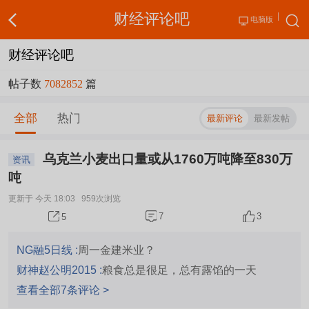
财经评论吧
电脑版
财经评论吧
帖子数
7082852
篇
全部
热门
最新评论
最新发帖
乌克兰小麦出口量或从1760万吨降至830万
资讯
吨
更新于 今天 18:03
959次浏览
7
3
5
NG融5日线 :
周一金建米业？
财神赵公明2015 :
粮食总是很足，总有露馅的一天
查看全部7条评论 >