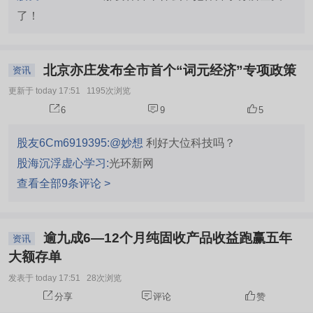
了！
北京亦庄发布全市首个“词元经济”专项政策
资讯
更新于 today 17:51
1195次浏览
6
9
5
股友6Cm6919395:
@妙想
利好大位科技吗？
股海沉浮虚心学习:
光环新网
查看全部9条评论 >
逾九成6—12个月纯固收产品收益跑赢五年
资讯
大额存单
发表于 today 17:51
28次浏览
分享
评论
赞