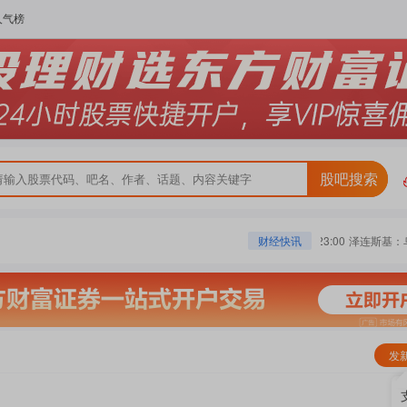
人气榜
股吧搜索
网暂停运营
23:04
广东海洋牧场“国资领航” 重仓千亿布局深远海
23:00
泽连斯基：乌
财经快讯
发