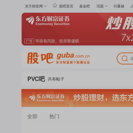
东方财富网
股吧首页
基金吧
话题
问董秘
PVC吧
共有
帖子
12
*ST卓然延期披露年报 董事称无法保证内容真实性
23:04
宁波地铁通告：明起全线
全部
热门