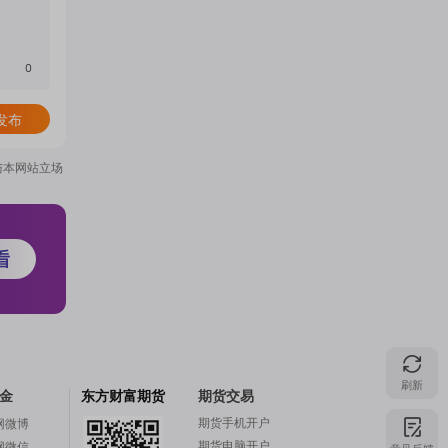
门
0
概
发布
与本网站立场
念
吧
我
刷新
金
东方财富期货
期货交易
关
期货手机开户
网微博
期货电脑开户
意见反馈
网微信