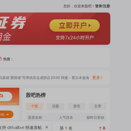
您好，欢迎来股吧！
登录/注册
热搜：
热门
更多
美就“爱国者”导弹供应达成协议
23:00
阿曼：霍尔木兹海峡通航安排谈判在积极氛围中
个股
股吧热榜
吧
个股
话题
资讯
文章
新帖
页
股票名称
人气排名
较昨日变动
支持 ctrl+alt+n 快速发帖
第
1
名
↑ 8