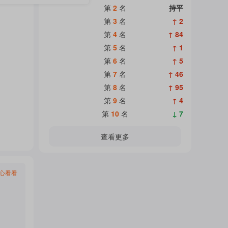
热
第
2
名
持平
面
第
3
名
↑ 2
第
4
名
↑ 84
门
第
5
名
↑ 1
加
第
6
名
↑ 5
第
7
名
↑ 46
主
第
8
名
↑ 95
载
第
9
名
↑ 4
第
10
名
↓ 7
题
中...
查看更多
吧
心看看
热